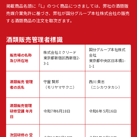
掲載商品名頭に「L」のつく商品につきましては、弊社の酒類販
売媒介業免許に基づき、弊社が国分グループ本社株式会社の販売
する酒類商品の注文を取次ぎます。
酒類販売
管理者標識
国分グループ本社株式
株式会社ミクリード
販売場の名称
会社
東京都新宿区西新宿2-
及び所在地
東京都中央区日本橋1-
3-1
1-1
酒類販売
管理
守屋 賢邦
西川 貴志
者の氏名
（モリヤマサクニ）
（ニシカワタカシ）
酒類販売管理
研修受講 年月
令和7年6月18日
令和6年 5月16日
日
次回研修の
受