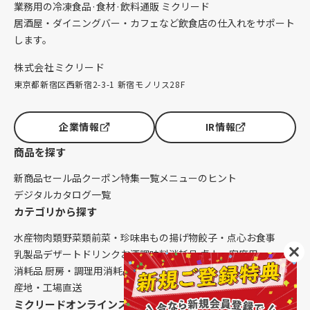
業務用の冷凍食品·食材·飲料通販 ミクリード
居酒屋・ダイニングバー・カフェなど飲食店の仕入れをサポート
します。
株式会社ミクリード
東京都新宿区西新宿2-3-1 新宿モノリス28F
企業情報
IR情報
商品を探す
新商品
セール品
クーポン
特集一覧
メニューのヒント
デジタルカタログ一覧
カテゴリから探す
水産物
肉類
野菜類
前菜・珍味
串もの
揚げ物
餃子・点心
お食事
乳製品
デザート
ドリンク
お酒
調味料
消耗品 卓上・客席用
消耗品 厨房・調理用
消耗品 クレンリネス
生鮮品（配送便限定）
産地・工場直送
ミクリードオンラインストアについて