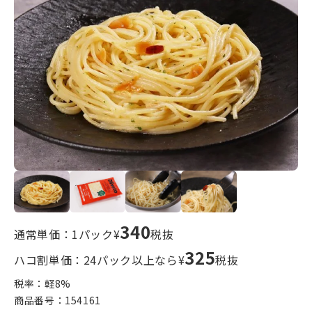
340
通常単価：1パック¥
税抜
325
ハコ割単価：24パック以上なら¥
税抜
税率：軽
8
%
商品番号：
154161