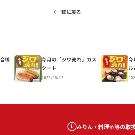
一覧に戻る
合鴨
今月の「ジワ売れ」カス
今
クート
ル
2026/05/12
202
みりん・料理酒等の取