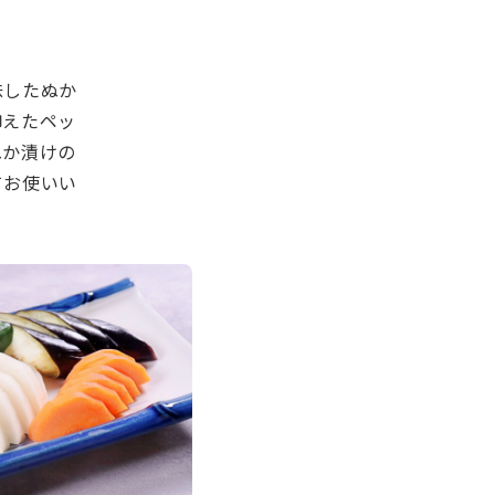
味したぬか
抑えたペッ
ぬか漬けの
てお使いい