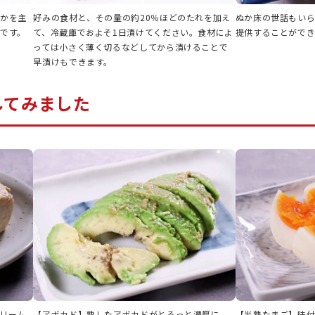
ぬかを主
好みの食材と、その量の約20％ほどのたれを加え
ぬか床の世話もい
です。
て、冷蔵庫でおよそ1日漬けてください。食材によ
提供することができ
っては小さく薄く切るなどしてから漬けることで
早漬けもできます。
してみました
リーム
【アボカド】熟したアボカドがとろっと濃厚に。
【半熟たまご】味