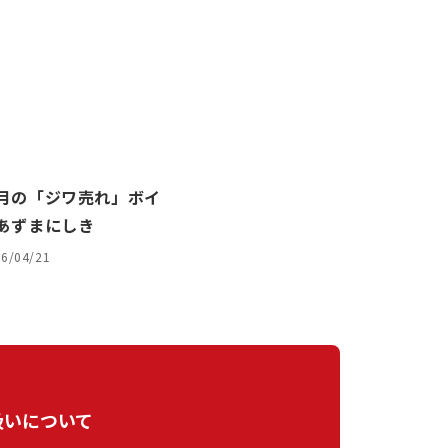
月の「ジワ売れ」ボイ
あずまにしき
6/04/21
扱いについて