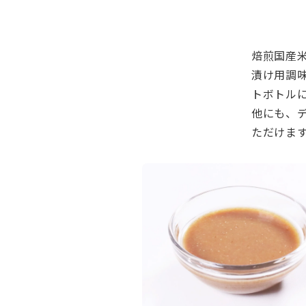
焙煎国産
漬け用調
トボトル
他にも、
ただけま