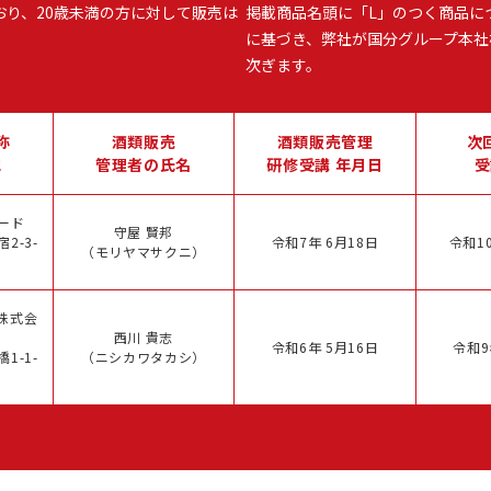
おり、20歳未満の方に対して販売は
掲載商品名頭に「L」のつく商品に
に基づき、弊社が国分グループ本社
次ぎます。
称
酒類販売
酒類販売管理
次
地
管理者の氏名
研修受講 年月日
受
ード
守屋 賢邦
2-3-
令和7年 6月18日
令和10
（モリヤマサクニ）
株式会
西川 貴志
令和6年 5月16日
令和9
1-1-
（ニシカワタカシ）