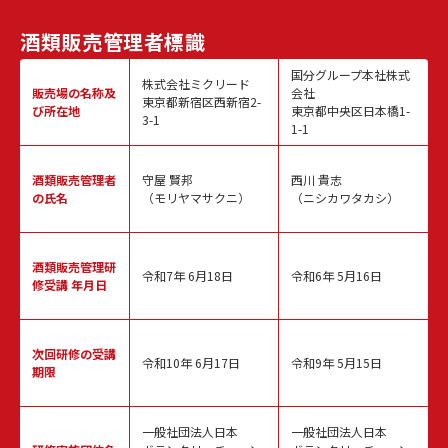
酒類販売
管理者標識
国分グループ本社株式
株式会社ミクリード
販売場の名称
及
会社
東京都新宿区西新宿2-
び所在地
東京都中央区日本橋1-
3-1
1-1
酒類販売
管理者
守屋 賢邦
西川 貴志
の氏名
（モリヤマサクニ）
（ニシカワタカシ）
酒類販売管理
研
令和7年 6月18日
令和6年 5月16日
修受講 年月日
次回研修の
受講
令和10年 6月17日
令和9年 5月15日
期限
一般社団法人日本
一般社団法人日本