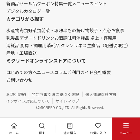
新商品
セール品
クーポン
特集一覧
メニューのヒント
デジタルカタログ一覧
カテゴリから探す
水産物
肉類
野菜類
前菜・珍味
串もの
揚げ物
餃子・点心
お食事
乳製品
デザート
ドリンク
お酒
調味料
消耗品 卓上・客席用
消耗品 厨房・調理用
消耗品 クレンリネス
生鮮品（配送便限定）
産地・工場直送
ミクリードオンラインストアについて
はじめての方へ
ニュース
コラム
ご利用ガイド
会社概要
お問い合わせ
お取引規約
特定商取引法に基づく表記
個人情報保護方針
インボイス対応について
サイトマップ
©MICREED CO.,LTD. All Rights Reserved.
ホーム
探す
過去購入
お気に入り
メニュー