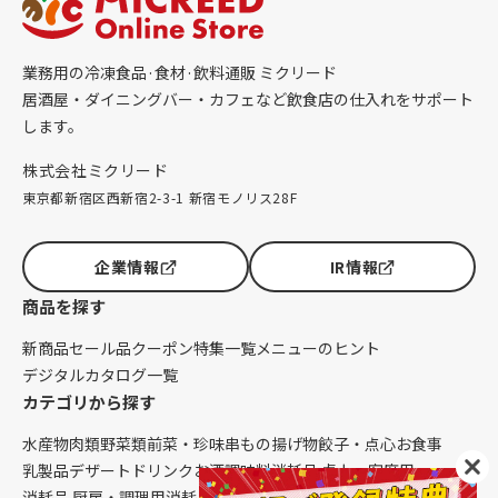
業務用の冷凍食品·食材·飲料通販 ミクリード
居酒屋・ダイニングバー・カフェなど飲食店の仕入れをサポート
します。
株式会社ミクリード
東京都新宿区西新宿2-3-1 新宿モノリス28F
企業情報
IR情報
商品を探す
新商品
セール品
クーポン
特集一覧
メニューのヒント
デジタルカタログ一覧
カテゴリから探す
水産物
肉類
野菜類
前菜・珍味
串もの
揚げ物
餃子・点心
お食事
乳製品
デザート
ドリンク
お酒
調味料
消耗品 卓上・客席用
消耗品 厨房・調理用
消耗品 クレンリネス
生鮮品（配送便限定）