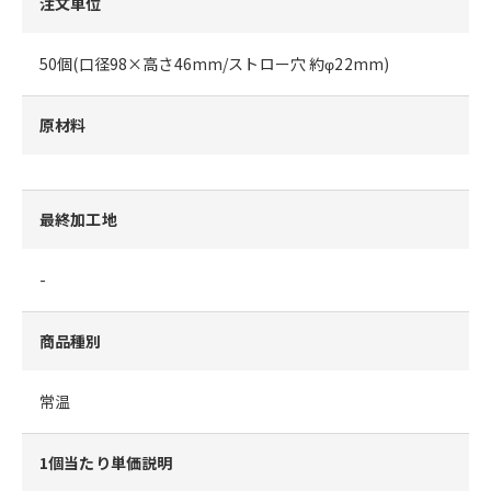
注文単位
50個(口径98×高さ46mm/ストロー穴 約φ22mm)
原材料
最終加工地
-
商品種別
常温
1個当たり単価説明