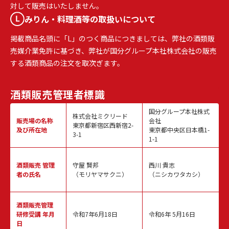
対して販売はいたしません。
みりん・料理酒等の取扱いについて
掲載商品名頭に「L」のつく商品につきましては、弊社の酒類販
売媒介業免許に基づき、弊社が国分グループ本社株式会社の販売
する酒類商品の注文を取次ぎます。
酒類販売
管理者標識
国分グループ本社株式
株式会社ミクリード
販売場の名称
会社
東京都新宿区西新宿2-
及び所在地
東京都中央区日本橋1-
3-1
1-1
酒類販売
管理
守屋 賢邦
西川 貴志
者の氏名
（モリヤマサクニ）
（ニシカワタカシ）
酒類販売管理
研修受講 年月
令和7年6月18日
令和6年 5月16日
日