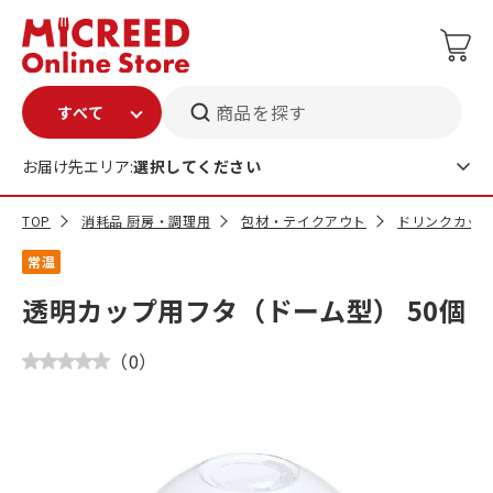
商品を探す
お届け先エリア:
選択してください
TOP
消耗品 厨房・調理用
包材・テイクアウト
ドリンクカッ
常温
透明カップ用フタ（ドーム型） 50個
（
0
）