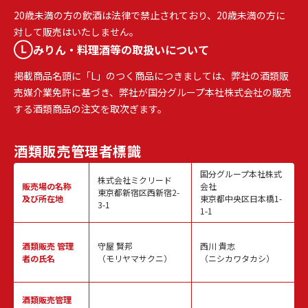
20歳未満の方の飲酒は法律で禁止されており、20歳未満の方に
対して販売はいたしません。
みりん・料理酒等の取扱いについて
掲載商品名頭に「L」のつく商品につきましては、弊社の酒類販
売媒介業免許に基づき、弊社が国分グループ本社株式会社の販売
する酒類商品の注文を取次ぎます。
酒類販売
管理者標識
国分グループ本社株式
株式会社ミクリード
販売場の名称
会社
東京都新宿区西新宿2-
及び所在地
東京都中央区日本橋1-
3-1
1-1
酒類販売
管理
守屋 賢邦
西川 貴志
者の氏名
（モリヤマサクニ）
（ニシカワタカシ）
酒類販売管理