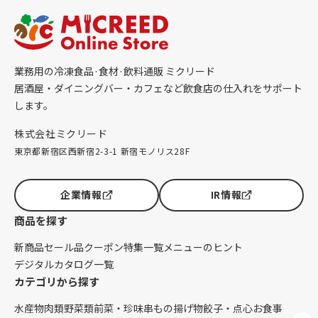
業務用の冷凍食品·食材·飲料通販 ミクリード
居酒屋・ダイニングバー・カフェなど飲食店の仕入れをサポート
します。
株式会社ミクリード
東京都新宿区西新宿2-3-1 新宿モノリス28F
企業情報
IR情報
商品を探す
新商品
セール品
クーポン
特集一覧
メニューのヒント
デジタルカタログ一覧
カテゴリから探す
水産物
肉類
野菜類
前菜・珍味
串もの
揚げ物
餃子・点心
お食事