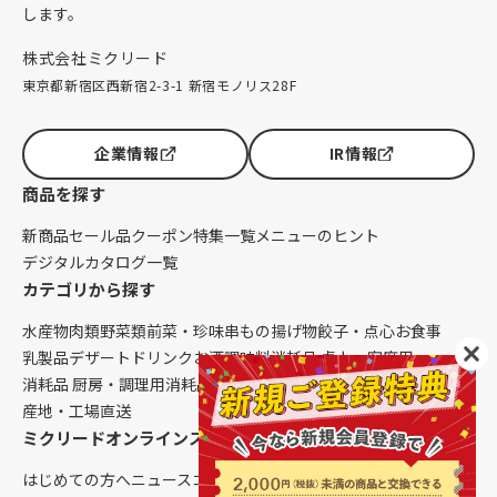
します。
株式会社ミクリード
東京都新宿区西新宿2-3-1 新宿モノリス28F
企業情報
IR情報
商品を探す
新商品
セール品
クーポン
特集一覧
メニューのヒント
デジタルカタログ一覧
カテゴリから探す
水産物
肉類
野菜類
前菜・珍味
串もの
揚げ物
餃子・点心
お食事
乳製品
デザート
ドリンク
お酒
調味料
消耗品 卓上・客席用
消耗品 厨房・調理用
消耗品 クレンリネス
生鮮品（配送便限定）
産地・工場直送
ミクリードオンラインストアについて
はじめての方へ
ニュース
コラム
ご利用ガイド
会社概要