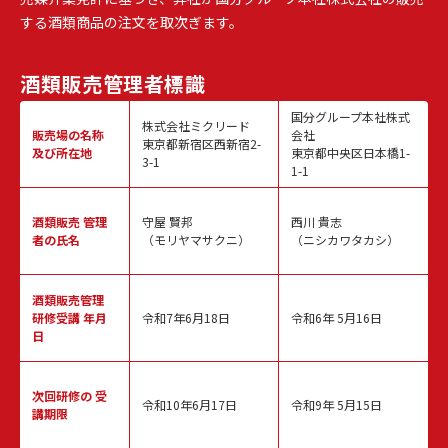
する酒類商品の注文を取次ぎます。
酒類販売
管理者標識
国分グループ本社株式
株式会社ミクリード
販売場の名称
会社
東京都新宿区西新宿2-
及び所在地
東京都中央区日本橋1-
3-1
1-1
酒類販売
管理
守屋 賢邦
西川 貴志
者の氏名
（モリヤマサクニ）
（ニシカワタカシ）
酒類販売管理
研修受講 年月
令和7年6月18日
令和6年 5月16日
日
次回研修の
受
令和10年6月17日
令和9年 5月15日
講期限