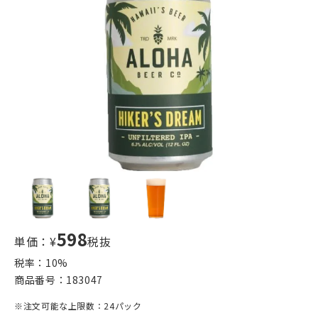
598
単価：¥
税抜
税率：
10
%
商品番号：
183047
※注文可能な上限数：24パック