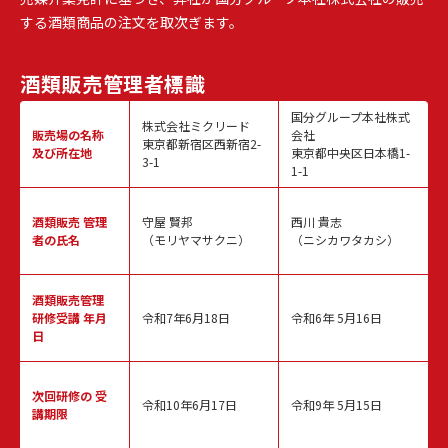
する酒類商品の注文を取次ぎます。
酒類販売
管理者標識
国分グループ本社株式
株式会社ミクリード
販売場の名称
会社
東京都新宿区西新宿2-
及び所在地
東京都中央区日本橋1-
3-1
1-1
酒類販売
管理
守屋 賢邦
西川 貴志
者の氏名
（モリヤマサクニ）
（ニシカワタカシ）
酒類販売管理
研修受講 年月
令和7年6月18日
令和6年 5月16日
日
次回研修の
受
令和10年6月17日
令和9年 5月15日
講期限