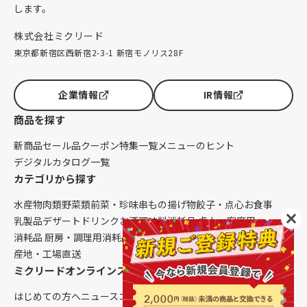
します。
株式会社ミクリード
東京都新宿区西新宿2-3-1 新宿モノリス28F
企業情報
IR情報
商品を探す
新商品
セール品
クーポン
特集一覧
メニューのヒント
デジタルカタログ一覧
カテゴリから探す
水産物
肉類
野菜類
前菜・珍味
串もの
揚げ物
餃子・点心
お食事
乳製品
デザート
ドリンク
お酒
調味料
消耗品 卓上・客席用
消耗品 厨房・調理用
消耗品 クレンリネス
生鮮品（配送便限定）
産地・工場直送
ミクリードオンラインストアについて
はじめての方へ
ニュース
コラム
ご利用ガイド
会社概要