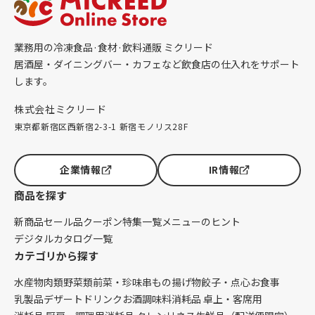
業務用の冷凍食品·食材·飲料通販 ミクリード
居酒屋・ダイニングバー・カフェなど飲食店の仕入れをサポート
します。
株式会社ミクリード
東京都新宿区西新宿2-3-1 新宿モノリス28F
企業情報
IR情報
商品を探す
新商品
セール品
クーポン
特集一覧
メニューのヒント
デジタルカタログ一覧
カテゴリから探す
水産物
肉類
野菜類
前菜・珍味
串もの
揚げ物
餃子・点心
お食事
乳製品
デザート
ドリンク
お酒
調味料
消耗品 卓上・客席用