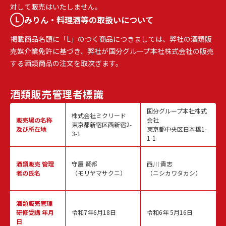
対して販売はいたしません。
みりん・料理酒等の取扱いについて
掲載商品名頭に「L」のつく商品につきましては、弊社の酒類販
売媒介業免許に基づき、弊社が国分グループ本社株式会社の販売
する酒類商品の注文を取次ぎます。
酒類販売
管理者標識
国分グループ本社株式
株式会社ミクリード
販売場の名称
会社
東京都新宿区西新宿2-
及び所在地
東京都中央区日本橋1-
3-1
1-1
酒類販売
管理
守屋 賢邦
西川 貴志
者の氏名
（モリヤマサクニ）
（ニシカワタカシ）
酒類販売管理
研修受講 年月
令和7年6月18日
令和6年 5月16日
日