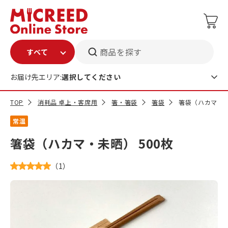
商品を探す
お届け先エリア:
選択してください
TOP
消耗品 卓上・客席用
箸・箸袋
箸袋
箸袋（ハカマ・未
常温
箸袋（ハカマ・未晒） 500枚
（
1
）