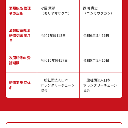
酒類販売
管理
守屋 賢邦
西川 貴志
者の氏名
（モリヤマサクニ）
（ニシカワタカシ）
酒類販売管理
研修受講 年月
令和7年6月18日
令和6年 5月16日
日
次回研修の
受
令和10年6月17日
令和9年 5月15日
講期限
一般社団法人日本
一般社団法人日本
研修実施
団体
ボランタリーチェーン
ボランタリーチェーン
名
協会
協会