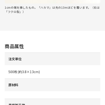
1cmの端を挿したもの。「ハカマ」は先の13mほどを覆います。（右は
「フクロ型」）
商品属性
注文単位
500枚(約3.8×13cm)
原材料
最終加工地