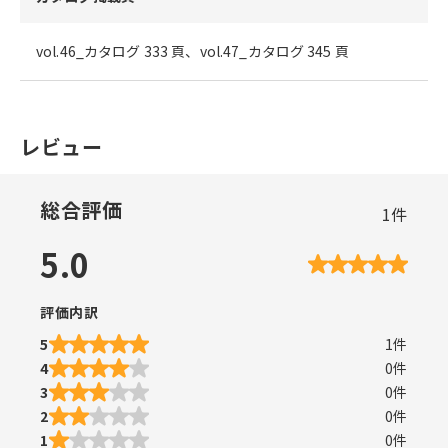
vol.46_カタログ 333 頁、vol.47_カタログ 345 頁
レビュー
総合評価
1
件
5.0
評価内訳
5
1
件
4
0
件
3
0
件
2
0
件
1
0
件