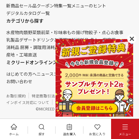
新商品
セール品
クーポン
特集一覧
メニューのヒント
デジタルカタログ一覧
カテゴリから探す
水産物
肉類
野菜類
前菜・珍味
串もの
揚げ物
餃子・点心
お食事
乳製品
デザート
ドリンク
お酒
調味料
消耗品 卓上・客席用
消耗品 厨房・調理用
消耗品 クレンリネス
生鮮品（配送便限定）
産地・工場直送
ミクリードオンラインストアについて
はじめての方へ
ニュース
コラム
ご利用ガイド
会社概要
お問い合わせ
お取引規約
特定商取引法に基づく表記
個人情報保護方針
インボイス対応について
サイトマップ
©MICREED CO.,LTD. All Rights Reserved.
ホーム
探す
過去購入
お気に入り
メニュー