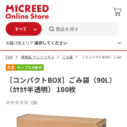
商品を探す
お届け先エリア:
選択してください
TOP
消耗品 クレンリネス
ごみ袋
［コンパクトBOX］ごみ袋（9
常温
サンプル対象外
［コンパクトBOX］ごみ袋（90L）
（ｶｻｶｻ半透明） 100枚
（
0
）