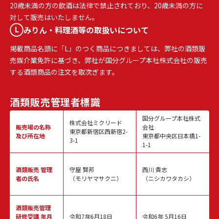
20歳未満の方の飲酒は法律で禁止されており、20歳未満の方に
対して販売はいたしません。
みりん・料理酒等の取扱いについて
掲載商品名頭に「L」のつく商品につきましては、弊社の酒類販
売媒介業免許に基づき、弊社が国分グループ本社株式会社の販売
する酒類商品の注文を取次ぎます。
酒類販売
管理者標識
国分グループ本社株式
株式会社ミクリード
販売場の名称
会社
東京都新宿区西新宿2-
及び所在地
東京都中央区日本橋1-
3-1
1-1
酒類販売
管理
守屋 賢邦
西川 貴志
者の氏名
（モリヤマサクニ）
（ニシカワタカシ）
酒類販売管理
研修受講 年月
令和7年6月18日
令和6年 5月16日