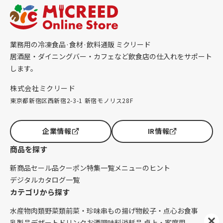
業務用の冷凍食品·食材·飲料通販 ミクリード
居酒屋・ダイニングバー・カフェなど飲食店の仕入れをサポート
します。
株式会社ミクリード
東京都新宿区西新宿2-3-1 新宿モノリス28F
企業情報
IR情報
商品を探す
新商品
セール品
クーポン
特集一覧
メニューのヒント
デジタルカタログ一覧
カテゴリから探す
水産物
肉類
野菜類
前菜・珍味
串もの
揚げ物
餃子・点心
お食事
乳製品
デザート
ドリンク
お酒
調味料
消耗品 卓上・客席用