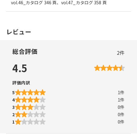
vol.46_カタログ 346 頁、vol.47_カタログ 358 頁
レビュー
総合評価
2
件
4.5
評価内訳
5
1
件
4
1
件
3
0
件
2
0
件
1
0
件