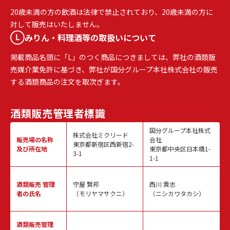
20歳未満の方の飲酒は法律で禁止されており、20歳未満の方に
対して販売はいたしません。
みりん・料理酒等の取扱いについて
掲載商品名頭に「L」のつく商品につきましては、弊社の酒類販
売媒介業免許に基づき、弊社が国分グループ本社株式会社の販売
する酒類商品の注文を取次ぎます。
酒類販売
管理者標識
国分グループ本社株式
株式会社ミクリード
販売場の名称
会社
東京都新宿区西新宿2-
及び所在地
東京都中央区日本橋1-
3-1
1-1
酒類販売
管理
守屋 賢邦
西川 貴志
者の氏名
（モリヤマサクニ）
（ニシカワタカシ）
酒類販売管理