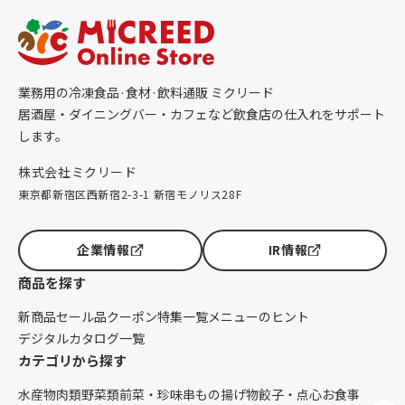
業務用の冷凍食品·食材·飲料通販 ミクリード
居酒屋・ダイニングバー・カフェなど飲食店の仕入れをサポート
します。
株式会社ミクリード
東京都新宿区西新宿2-3-1 新宿モノリス28F
企業情報
IR情報
商品を探す
新商品
セール品
クーポン
特集一覧
メニューのヒント
デジタルカタログ一覧
カテゴリから探す
水産物
肉類
野菜類
前菜・珍味
串もの
揚げ物
餃子・点心
お食事