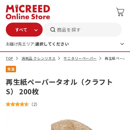
商品を探す
お届け先エリア:
選択してください
TOP
消耗品 クレンリネス
サニタリーペーパー
再生紙ペーパー
常温
再生紙ペーパータオル（クラフト
S） 200枚
（
2
）