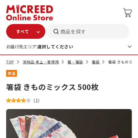
商品を探す
お届け先エリア:
選択してください
TOP
消耗品 卓上・客席用
箸・箸袋
箸袋
箸袋 きものミック
常温
箸袋 きものミックス 500枚
（
1
）