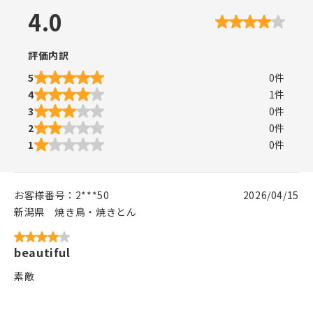
4.0
評価内訳
5
0
件
4
1
件
3
0
件
2
0
件
1
0
件
お客様番号：
2***50
2026/04/15
新潟県
焼き鳥・焼きとん
beautiful
素敵