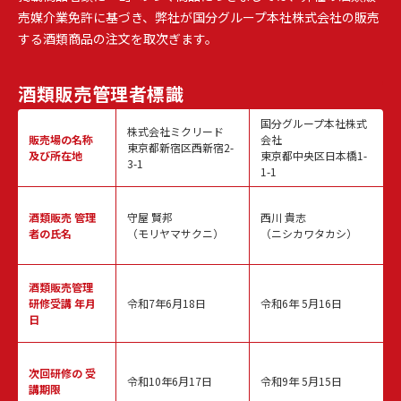
売媒介業免許に基づき、弊社が国分グループ本社株式会社の販売
する酒類商品の注文を取次ぎます。
酒類販売
管理者標識
国分グループ本社株式
株式会社ミクリード
販売場の名称
会社
東京都新宿区西新宿2-
及び所在地
東京都中央区日本橋1-
3-1
1-1
酒類販売
管理
守屋 賢邦
西川 貴志
者の氏名
（モリヤマサクニ）
（ニシカワタカシ）
酒類販売管理
研修受講 年月
令和7年6月18日
令和6年 5月16日
日
次回研修の
受
令和10年6月17日
令和9年 5月15日
講期限