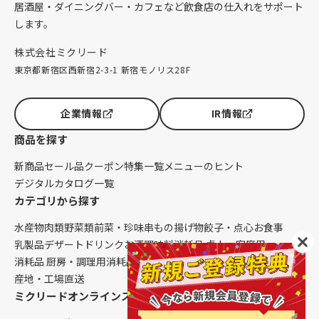
居酒屋・ダイニングバー・カフェなど飲食店の仕入れをサポート
します。
株式会社ミクリード
東京都新宿区西新宿2-3-1 新宿モノリス28F
企業情報
IR情報
商品を探す
新商品
セール品
クーポン
特集一覧
メニューのヒント
デジタルカタログ一覧
カテゴリから探す
水産物
肉類
野菜類
前菜・珍味
串もの
揚げ物
餃子・点心
お食事
乳製品
デザート
ドリンク
お酒
調味料
消耗品 卓上・客席用
消耗品 厨房・調理用
消耗品 クレンリネス
生鮮品（配送便限定）
産地・工場直送
ミクリードオンラインストアについて