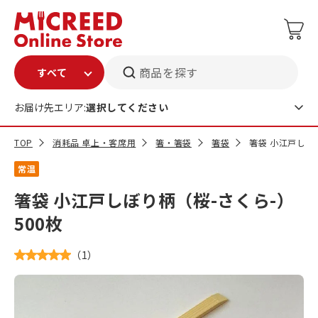
商品を探す
お届け先エリア:
選択してください
TOP
消耗品 卓上・客席用
箸・箸袋
箸袋
箸袋 小江戸しぼり
常温
箸袋 小江戸しぼり柄（桜-さくら-）
500枚
（
1
）