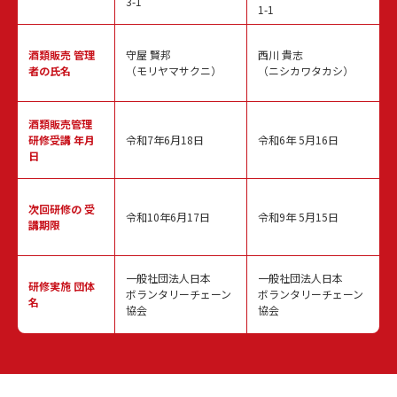
3-1
1-1
酒類販売
管理
守屋 賢邦
西川 貴志
者の氏名
（モリヤマサクニ）
（ニシカワタカシ）
酒類販売管理
研修受講 年月
令和7年6月18日
令和6年 5月16日
日
次回研修の
受
令和10年6月17日
令和9年 5月15日
講期限
一般社団法人日本
一般社団法人日本
研修実施
団体
ボランタリーチェーン
ボランタリーチェーン
名
協会
協会