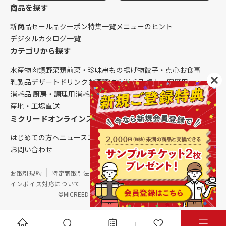
商品を探す
新商品
セール品
クーポン
特集一覧
メニューのヒント
デジタルカタログ一覧
カテゴリから探す
水産物
肉類
野菜類
前菜・珍味
串もの
揚げ物
餃子・点心
お食事
乳製品
デザート
ドリンク
お酒
調味料
消耗品 卓上・客席用
消耗品 厨房・調理用
消耗品 クレンリネス
生鮮品（配送便限定）
産地・工場直送
ミクリードオンラインストアについて
はじめての方へ
ニュース
コラム
ご利用ガイド
会社概要
お問い合わせ
お取引規約
特定商取引法に基づく表記
個人情報保護方針
インボイス対応について
サイトマップ
©MICREED CO.,LTD. All Rights Reserved.