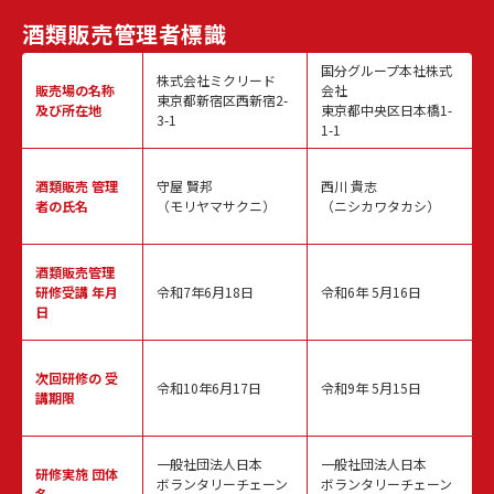
酒類販売
管理者標識
国分グループ本社株式
株式会社ミクリード
販売場の名称
会社
東京都新宿区西新宿2-
及び所在地
東京都中央区日本橋1-
3-1
1-1
酒類販売
管理
守屋 賢邦
西川 貴志
者の氏名
（モリヤマサクニ）
（ニシカワタカシ）
酒類販売管理
研修受講 年月
令和7年6月18日
令和6年 5月16日
日
次回研修の
受
令和10年6月17日
令和9年 5月15日
講期限
一般社団法人日本
一般社団法人日本
研修実施
団体
ボランタリーチェーン
ボランタリーチェーン
名