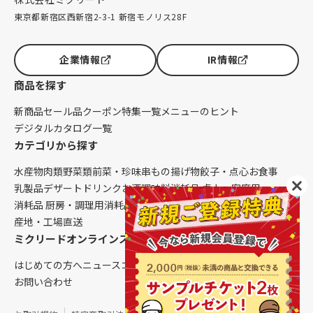
東京都新宿区西新宿2-3-1 新宿モノリス28F
企業情報
IR情報
商品を探す
新商品
セール品
クーポン
特集一覧
メニューのヒント
デジタルカタログ一覧
カテゴリから探す
水産物
肉類
野菜類
前菜・珍味
串もの
揚げ物
餃子・点心
お食事
乳製品
デザート
ドリンク
お酒
調味料
消耗品 卓上・客席用
消耗品 厨房・調理用
消耗品 クレンリネス
生鮮品（配送便限定）
産地・工場直送
ミクリードオンラインストアについて
はじめての方へ
ニュース
コラム
ご利用ガイド
会社概要
お問い合わせ