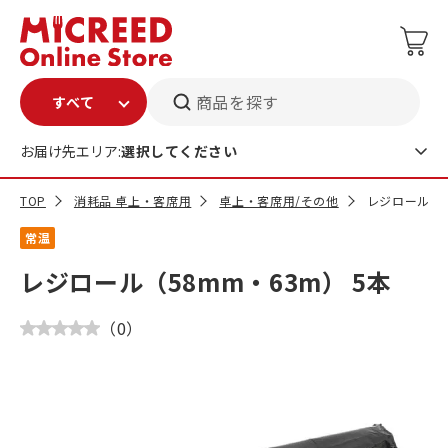
商品を探す
お届け先エリア:
選択してください
TOP
消耗品 卓上・客席用
卓上・客席用/その他
レジロール（5
常温
レジロール（58mm・63m） 5本
（
0
）