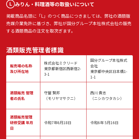
みりん・料理酒等の取扱いについて
掲載商品名頭に「L」のつく商品につきましては、弊社の酒類販
売媒介業免許に基づき、弊社が国分グループ本社株式会社の販売
する酒類商品の注文を取次ぎます。
酒類販売
管理者標識
国分グループ本社株式
株式会社ミクリード
販売場の名称
会社
東京都新宿区西新宿2-
及び所在地
東京都中央区日本橋1-
3-1
1-1
酒類販売
管理
守屋 賢邦
西川 貴志
者の氏名
（モリヤマサクニ）
（ニシカワタカシ）
酒類販売管理
研修受講 年月
令和7年6月18日
令和6年 5月16日
日