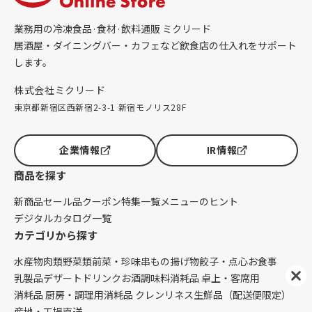
業務用の冷凍食品·食材·飲料通販 ミクリード
居酒屋・ダイニングバー・カフェなど飲食店の仕入れをサポート
します。
株式会社ミクリード
東京都新宿区西新宿2-3-1 新宿モノリス28F
企業情報
IR情報
商品を探す
新商品
セール品
クーポン
特集一覧
メニューのヒント
デジタルカタログ一覧
カテゴリから探す
水産物
肉類
野菜類
前菜・珍味
串もの
揚げ物
餃子・点心
お食事
乳製品
デザート
ドリンク
お酒
調味料
消耗品 卓上・客席用
消耗品 厨房・調理用
消耗品 クレンリネス
生鮮品（配送便限定）
産地・工場直送