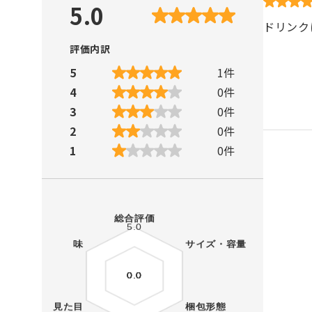
5.0
ドリンク
評価内訳
5
1
件
4
0
件
3
0
件
2
0
件
1
0
件