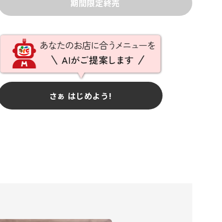
期間限定終売
さぁ はじめよう!