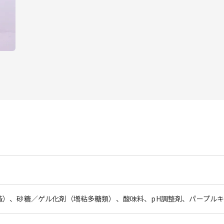
造）、砂糖／ゲル化剤（増粘多糖類）、酸味料、pH調整剤、パープル