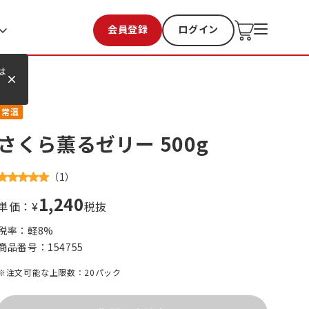
会員登録
ログイン
お気に入り
過去購入
は
常温
さくら薫るゼリー 500g
（
1
）
1,240
単価：¥
税抜
税率：軽
8
%
商品番号：
154755
※注文可能な上限数：20パック