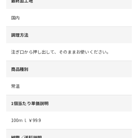
最終加工地
国内
調理方法
注ぎ口から押し出して、そのままお使いください。
商品種別
常温
1個当たり単価説明
100ｍｌ ￥99.9
納期／送料説明