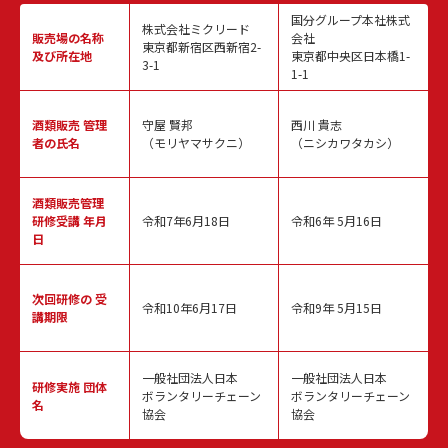
国分グループ本社株式
株式会社ミクリード
販売場の名称
会社
東京都新宿区西新宿2-
及び所在地
東京都中央区日本橋1-
3-1
1-1
酒類販売
管理
守屋 賢邦
西川 貴志
者の氏名
（モリヤマサクニ）
（ニシカワタカシ）
酒類販売管理
研修受講 年月
令和7年6月18日
令和6年 5月16日
日
次回研修の
受
令和10年6月17日
令和9年 5月15日
講期限
一般社団法人日本
一般社団法人日本
研修実施
団体
ボランタリーチェーン
ボランタリーチェーン
名
協会
協会