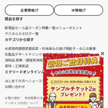
企業情報
IR情報
商品を探す
新商品
セール品
クーポン
特集一覧
メニューのヒント
デジタルカタログ一覧
カテゴリから探す
水産物
肉類
野菜類
前菜・珍味
串もの
揚げ物
餃子・点心
お食事
乳製品
デザート
ドリンク
お酒
調味料
消耗品 卓上・客席用
消耗品 厨房・調理用
消耗品 クレンリネス
生鮮品（配送便限定）
産地・工場直送
ミクリードオンラインストアについて
はじめての方へ
ニュース
コラム
ご利用ガイド
会社概要
お問い合わせ
お取引規約
特定商取引法に基づく表記
個人情報保護方針
インボイス対応について
サイトマップ
©MICREED CO.,LTD. All Rights Reserved.