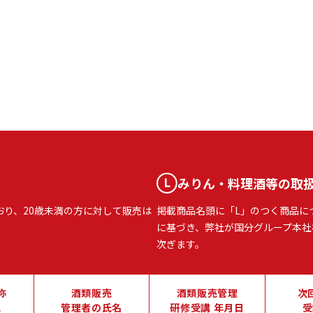
みりん・料理酒等の取
おり、20歳未満の方に対して販売は
掲載商品名頭に「L」のつく商品に
に基づき、弊社が国分グループ本社
次ぎます。
称
酒類販売
酒類販売管理
次
地
管理者の氏名
研修受講 年月日
受