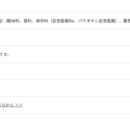
）/酸味料、香料、保存料（安息香酸Na、パラオキシ安息香酸）、着
安です。
らから ＞＞