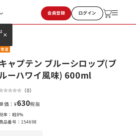
会員登録
ログイン
お気に入り
過去購入
は
常温
キャプテン ブルーシロップ(ブ
ルーハワイ風味) 600ml
（
0
）
630
単価：¥
税抜
税率：軽
8
%
商品番号：
154698