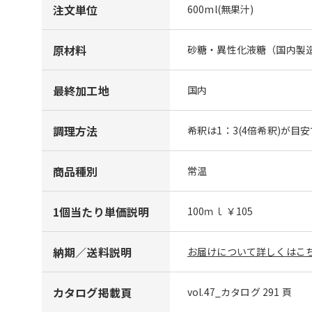
注文単位
600ml(無果汁)
原材料
砂糖・異性化液糖（国内製造
最終加工地
国内
調理方法
希釈は1：3(4倍希釈)が目
商品種別
常温
1個当たり単価説明
100ｍｌ ￥105
納期／送料説明
お届けについて詳しくはこち
カタログ掲載頁
vol.47_カタログ 291 頁