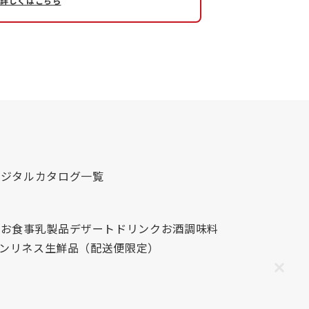
詳しくはこちら
デジタルカタログ一覧
心
お食事
乳製品
デザート
ドリンク
お酒
調味料
レンリネス
生鮮品（配送便限定）