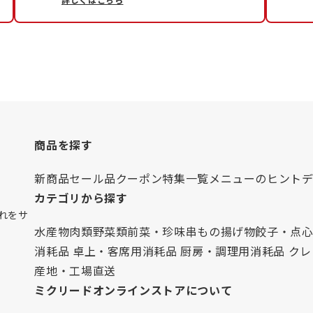
商品を探す
新商品
セール品
クーポン
特集一覧
メニューのヒント
カテゴリから探す
れをサ
水産物
肉類
野菜類
前菜・珍味
串もの
揚げ物
餃子・点
消耗品 卓上・客席用
消耗品 厨房・調理用
消耗品 ク
産地・工場直送
ミクリードオンラインストアについて