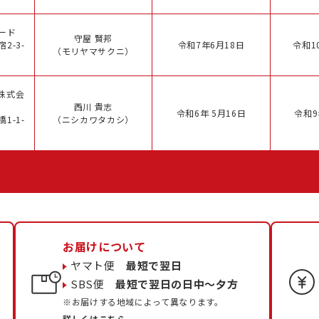
ード
守屋 賢邦
2-3-
令和7年6月18日
令和1
（モリヤマサクニ）
株式会
西川 貴志
令和6年 5月16日
令和9
1-1-
（ニシカワタカシ）
お届けについて
ヤマト便
最短で翌日
SBS便
最短で翌日の日中〜夕方
※お届けする地域によって異なります。
詳しくはこちら