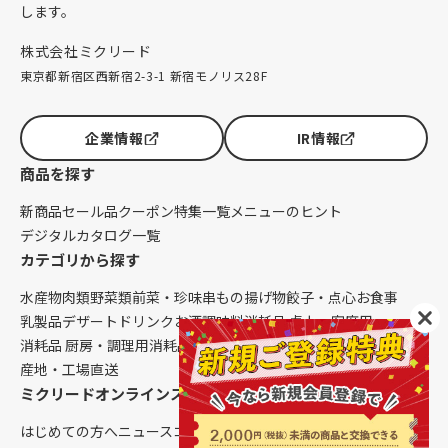
します。
株式会社ミクリード
東京都新宿区西新宿2-3-1 新宿モノリス28F
企業情報
IR情報
商品を探す
新商品
セール品
クーポン
特集一覧
メニューのヒント
デジタルカタログ一覧
カテゴリから探す
水産物
肉類
野菜類
前菜・珍味
串もの
揚げ物
餃子・点心
お食事
乳製品
デザート
ドリンク
お酒
調味料
消耗品 卓上・客席用
消耗品 厨房・調理用
消耗品 クレンリネス
生鮮品（配送便限定）
産地・工場直送
ミクリードオンラインストアについて
はじめての方へ
ニュース
コラム
ご利用ガイド
会社概要