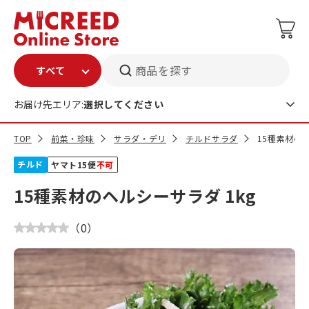
商品を探す
お届け先エリア:
選択してください
TOP
前菜・珍味
サラダ・デリ
チルドサラダ
15種素材のヘ
チルド
ヤマト15便
不可
15種素材のヘルシーサラダ 1kg
（
0
）