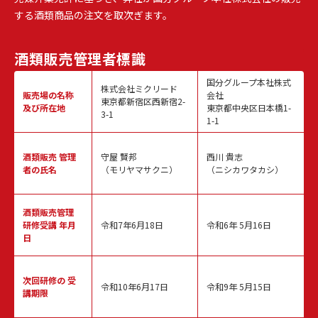
する酒類商品の注文を取次ぎます。
酒類販売
管理者標識
国分グループ本社株式
株式会社ミクリード
販売場の名称
会社
東京都新宿区西新宿2-
及び所在地
東京都中央区日本橋1-
3-1
1-1
酒類販売
管理
守屋 賢邦
西川 貴志
者の氏名
（モリヤマサクニ）
（ニシカワタカシ）
酒類販売管理
研修受講 年月
令和7年6月18日
令和6年 5月16日
日
次回研修の
受
令和10年6月17日
令和9年 5月15日
講期限