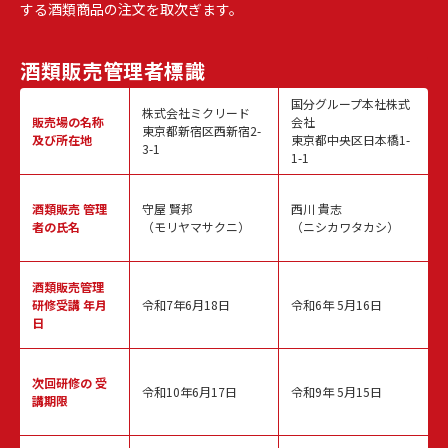
する酒類商品の注文を取次ぎます。
酒類販売
管理者標識
国分グループ本社株式
株式会社ミクリード
販売場の名称
会社
東京都新宿区西新宿2-
及び所在地
東京都中央区日本橋1-
3-1
1-1
酒類販売
管理
守屋 賢邦
西川 貴志
者の氏名
（モリヤマサクニ）
（ニシカワタカシ）
酒類販売管理
研修受講 年月
令和7年6月18日
令和6年 5月16日
日
次回研修の
受
令和10年6月17日
令和9年 5月15日
講期限