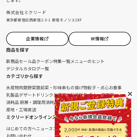
株式会社ミクリード
東京都新宿区西新宿2-3-1 新宿モノリス28F
企業情報
IR情報
商品を探す
新商品
セール品
クーポン
特集一覧
メニューのヒント
デジタルカタログ一覧
カテゴリから探す
水産物
肉類
野菜類
前菜・珍味
串もの
揚げ物
餃子・点心
お食事
乳製品
デザート
ドリンク
お酒
調味料
消耗品 卓上・客席用
消耗品 厨房・調理用
消耗品 クレンリネス
生鮮品（配送便限定）
産地・工場直送
ミクリードオンラインストアについて
はじめての方へ
ニュース
コラム
ご利用ガイド
会社概要
お問い合わせ