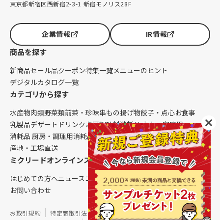
東京都新宿区西新宿2-3-1 新宿モノリス28F
企業情報
IR情報
商品を探す
新商品
セール品
クーポン
特集一覧
メニューのヒント
デジタルカタログ一覧
カテゴリから探す
水産物
肉類
野菜類
前菜・珍味
串もの
揚げ物
餃子・点心
お食事
乳製品
デザート
ドリンク
お酒
調味料
消耗品 卓上・客席用
消耗品 厨房・調理用
消耗品 クレンリネス
生鮮品（配送便限定）
産地・工場直送
ミクリードオンラインストアについて
はじめての方へ
ニュース
コラム
ご利用ガイド
会社概要
お問い合わせ
お取引規約
特定商取引法に基づく表記
個人情報保護方針