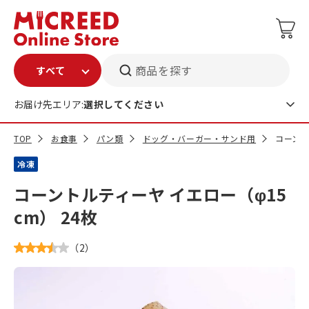
商品を探す
お届け先エリア:
選択してください
TOP
お食事
パン類
ドッグ・バーガー・サンド用
コーント
冷凍
コーントルティーヤ イエロー（φ15
cm） 24枚
（
2
）