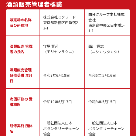
酒類販売
管理者標識
国分グループ本社株式
株式会社ミクリード
販売場の名称
会社
東京都新宿区西新宿2-
及び所在地
東京都中央区日本橋1-
3-1
1-1
酒類販売
管理
守屋 賢邦
西川 貴志
者の氏名
（モリヤマサクニ）
（ニシカワタカシ）
酒類販売管理
研修受講 年月
令和7年6月18日
令和6年 5月16日
日
次回研修の
受
令和10年6月17日
令和9年 5月15日
講期限
一般社団法人日本
一般社団法人日本
研修実施
団体
ボランタリーチェーン
ボランタリーチェーン
名
協会
協会