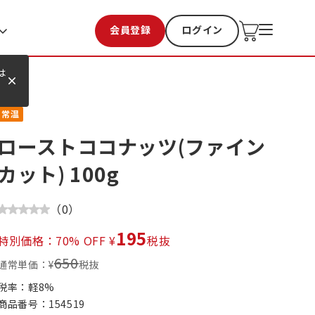
会員登録
ログイン
お気に入り
過去購入
は
常温
ローストココナッツ(ファイン
カット) 100g
（
0
）
195
特別価格：70% OFF ¥
税抜
650
通常単価：¥
税抜
税率：軽
8
%
商品番号：
154519