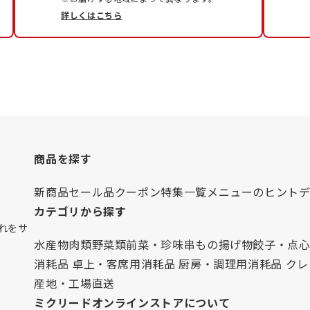
詳しくはこちら
商品を探す
新商品
セール品
クーポン
特集一覧
メニューのヒント
カテゴリから探す
れをサ
水産物
肉類
野菜類
前菜・珍味
串もの
揚げ物
餃子・点
消耗品 卓上・客席用
消耗品 厨房・調理用
消耗品 ク
産地・工場直送
ミクリードオンラインストアについて