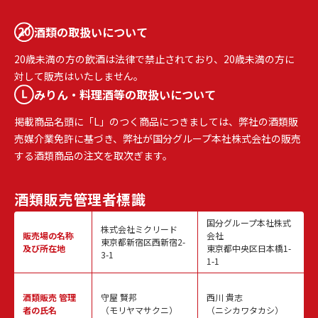
酒類の取扱いについて
20歳未満の方の飲酒は法律で禁止されており、20歳未満の方に
対して販売はいたしません。
みりん・料理酒等の取扱いについて
掲載商品名頭に「L」のつく商品につきましては、弊社の酒類販
売媒介業免許に基づき、弊社が国分グループ本社株式会社の販売
する酒類商品の注文を取次ぎます。
酒類販売
管理者標識
国分グループ本社株式
株式会社ミクリード
販売場の名称
会社
東京都新宿区西新宿2-
及び所在地
東京都中央区日本橋1-
3-1
1-1
酒類販売
管理
守屋 賢邦
西川 貴志
者の氏名
（モリヤマサクニ）
（ニシカワタカシ）