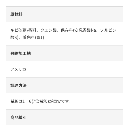
原材料
キビ砂糖/香料、クエン酸、保存料(安息香酸Na、ソルビン
酸K)、着色料(青1)
最終加工地
アメリカ
調理方法
希釈は1：6(7倍希釈)が目安です。
商品種別