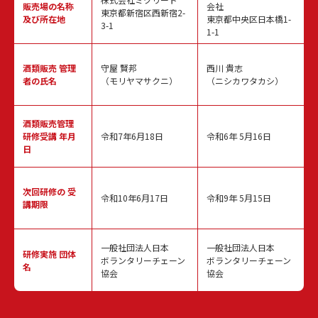
販売場の名称
会社
東京都新宿区西新宿2-
及び所在地
東京都中央区日本橋1-
3-1
1-1
酒類販売
管理
守屋 賢邦
西川 貴志
者の氏名
（モリヤマサクニ）
（ニシカワタカシ）
酒類販売管理
研修受講 年月
令和7年6月18日
令和6年 5月16日
日
次回研修の
受
令和10年6月17日
令和9年 5月15日
講期限
一般社団法人日本
一般社団法人日本
研修実施
団体
ボランタリーチェーン
ボランタリーチェーン
名
協会
協会