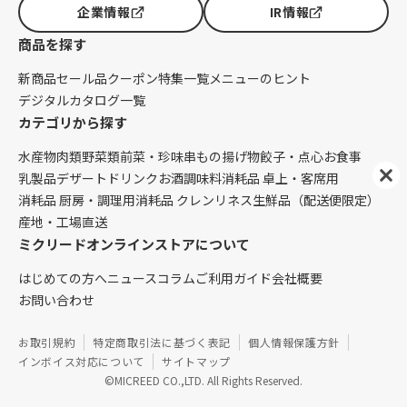
企業情報
IR情報
商品を探す
新商品
セール品
クーポン
特集一覧
メニューのヒント
デジタルカタログ一覧
カテゴリから探す
水産物
肉類
野菜類
前菜・珍味
串もの
揚げ物
餃子・点心
お食事
乳製品
デザート
ドリンク
お酒
調味料
消耗品 卓上・客席用
消耗品 厨房・調理用
消耗品 クレンリネス
生鮮品（配送便限定）
産地・工場直送
ミクリードオンラインストアについて
はじめての方へ
ニュース
コラム
ご利用ガイド
会社概要
お問い合わせ
お取引規約
特定商取引法に基づく表記
個人情報保護方針
インボイス対応について
サイトマップ
©MICREED CO.,LTD. All Rights Reserved.