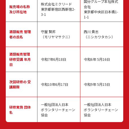
国分グループ本社株式
株式会社ミクリード
販売場の名称
会社
東京都新宿区西新宿2-
及び所在地
東京都中央区日本橋1-
3-1
1-1
酒類販売
管理
守屋 賢邦
西川 貴志
者の氏名
（モリヤマサクニ）
（ニシカワタカシ）
酒類販売管理
研修受講 年月
令和7年6月18日
令和6年 5月16日
日
次回研修の
受
令和10年6月17日
令和9年 5月15日
講期限
一般社団法人日本
一般社団法人日本
研修実施
団体
ボランタリーチェーン
ボランタリーチェーン
名
協会
協会