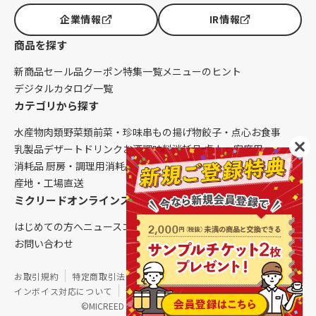
企業情報
IR情報
商品を探す
新商品
セール品
クーポン
特集一覧
メニューのヒント
デジタルカタログ一覧
カテゴリから探す
水産物
肉類
野菜類
前菜・珍味
串もの
揚げ物
餃子・点心
お食事
乳製品
デザート
ドリンク
お酒
調味料
消耗品 卓上・客席用
消耗品 厨房・調理用
消耗品 クレンリネス
生鮮品（配送便限定）
産地・工場直送
ミクリードオンラインストアについて
はじめての方へ
ニュース
コラム
ご利用ガイド
会社概要
お問い合わせ
お取引規約
特定商取引法に基づく表記
個人情報保護方針
インボイス対応について
サイトマップ
©MICREED CO.,LTD. All Rights Reserved.