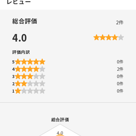
レビュー
総合評価
2
件
4.0
評価内訳
5
0
件
4
2
件
3
0
件
2
0
件
1
0
件