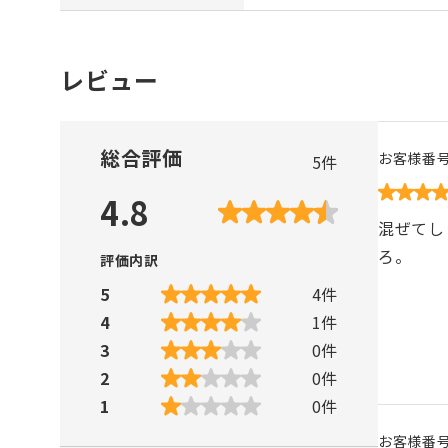
レビュー
総合評価
お客様番
5
件
4.8
混ぜてし
ろ。
評価内訳
5
4
件
4
1
件
3
0
件
2
0
件
1
0
件
お客様番