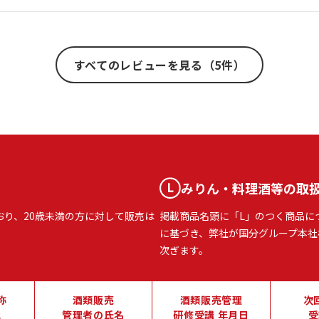
すべてのレビューを見る（5件）
みりん・料理酒等の取
おり、20歳未満の方に対して販売は
掲載商品名頭に「L」のつく商品に
に基づき、弊社が国分グループ本社
次ぎます。
称
酒類販売
酒類販売管理
次
地
管理者の氏名
研修受講 年月日
受