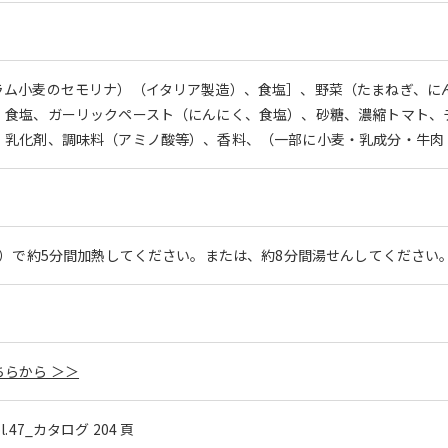
ラム小麦のセモリナ）（イタリア製造）、食塩］、野菜（たまねぎ、に
、食塩、ガーリックペースト（にんにく、食塩）、砂糖、濃縮トマト、
、乳化剤、調味料（アミノ酸等）、香料、（一部に小麦・乳成分・牛肉
W）で約5分間加熱してください。または、約8分間湯せんしてください
らから ＞＞
ol.47_カタログ 204 頁