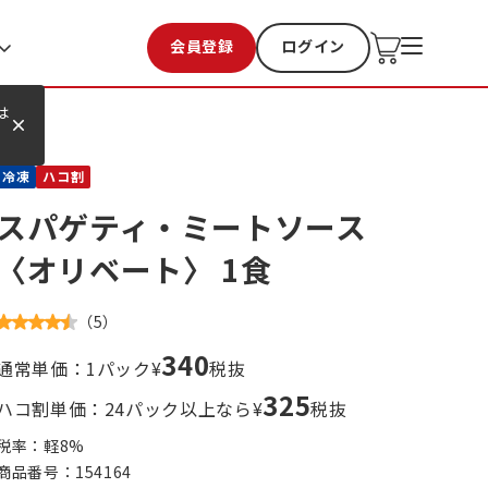
会員登録
ログイン
お気に入り
過去購入
は
冷凍
ハコ割
スパゲティ・ミートソース
〈オリベート〉 1食
（
5
）
340
通常単価：1パック¥
税抜
325
ハコ割単価：24パック以上なら¥
税抜
税率：軽
8
%
商品番号：
154164