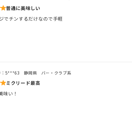
普通に美味しい
ジでチンするだけなので手軽
号：
5***63
静岡県
バー・クラブ系
ミクリード最高
美味い！