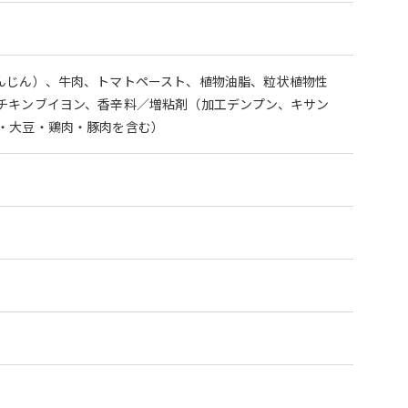
んじん）、牛肉、トマトペースト、植物油脂、粒状植物性
チキンブイヨン、香辛料／増粘剤（加工デンプン、キサン
・大豆・鶏肉・豚肉を含む）
。