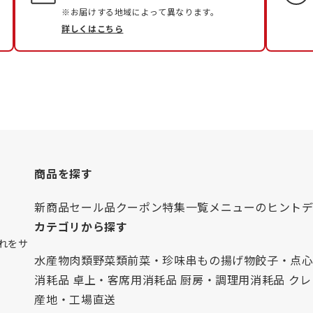
※お届けする地域によって異なります。
詳しくはこちら
商品を探す
新商品
セール品
クーポン
特集一覧
メニューのヒント
カテゴリから探す
れをサ
水産物
肉類
野菜類
前菜・珍味
串もの
揚げ物
餃子・点
消耗品 卓上・客席用
消耗品 厨房・調理用
消耗品 ク
産地・工場直送