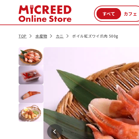
カテゴリから探す
新商品
セール品
クーポン
特集一覧
TOP
水産物
カニ
ボイル紅ズワイ爪肉 500g