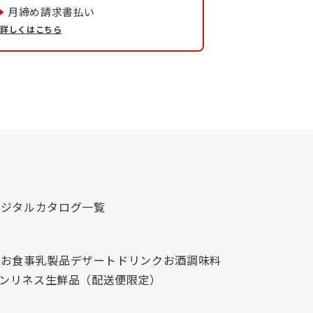
月締め請求書払い
詳しくはこちら
デジタルカタログ一覧
心
お食事
乳製品
デザート
ドリンク
お酒
調味料
レンリネス
生鮮品（配送便限定）