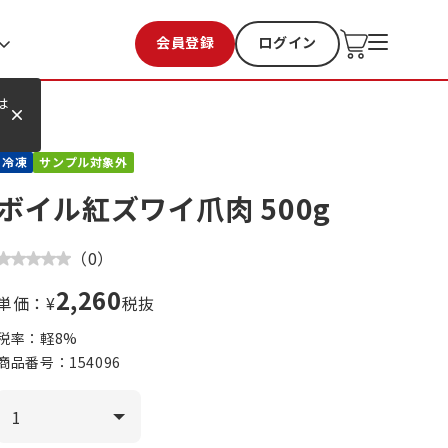
会員登録
ログイン
お気に入り
過去購入
は
冷凍
サンプル対象外
ボイル紅ズワイ爪肉 500g
（
0
）
2,260
単価：¥
税抜
税率：軽
8
%
商品番号：
154096