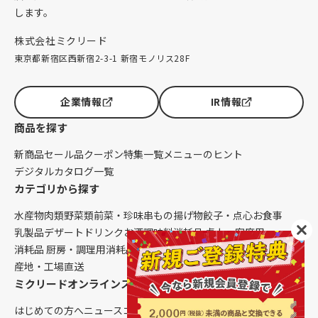
します。
株式会社ミクリード
東京都新宿区西新宿2-3-1 新宿モノリス28F
企業情報
IR情報
商品を探す
新商品
セール品
クーポン
特集一覧
メニューのヒント
デジタルカタログ一覧
カテゴリから探す
水産物
肉類
野菜類
前菜・珍味
串もの
揚げ物
餃子・点心
お食事
乳製品
デザート
ドリンク
お酒
調味料
消耗品 卓上・客席用
消耗品 厨房・調理用
消耗品 クレンリネス
生鮮品（配送便限定）
産地・工場直送
ミクリードオンラインストアについて
はじめての方へ
ニュース
コラム
ご利用ガイド
会社概要