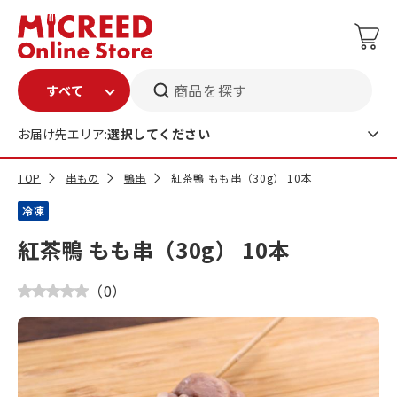
商品を探す
お届け先エリア:
選択してください
TOP
串もの
鴨串
紅茶鴨 もも串（30g） 10本
冷凍
紅茶鴨 もも串（30g） 10本
（
0
）