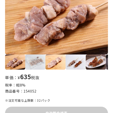
635
単価：¥
税抜
税率：軽
8
%
商品番号：
154052
※注文可能な上限数：32パック