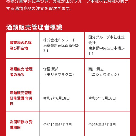
売媒介業免許に基づき、弊社が国分グループ本社株式会社の販売
する酒類商品の注文を取次ぎます。
酒類販売
管理者標識
国分グループ本社株式
株式会社ミクリード
販売場の名称
会社
東京都新宿区西新宿2-
及び所在地
東京都中央区日本橋1-
3-1
1-1
酒類販売
管理
守屋 賢邦
西川 貴志
者の氏名
（モリヤマサクニ）
（ニシカワタカシ）
酒類販売管理
研修受講 年月
令和7年6月18日
令和6年 5月16日
日
次回研修の
受
令和10年6月17日
令和9年 5月15日
講期限