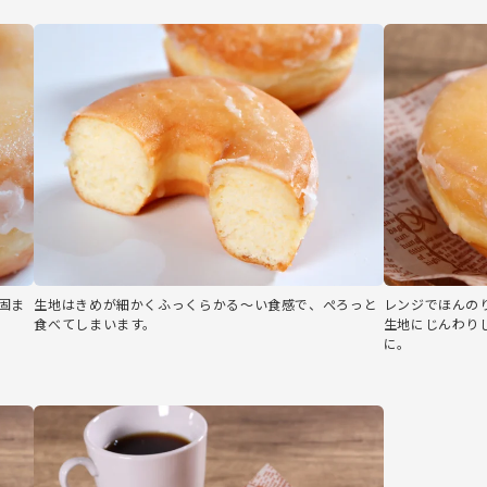
固ま
生地はきめが細かくふっくらかる～い食感で、ぺろっと
レンジでほんの
食べてしまいます。
生地にじんわり
に。