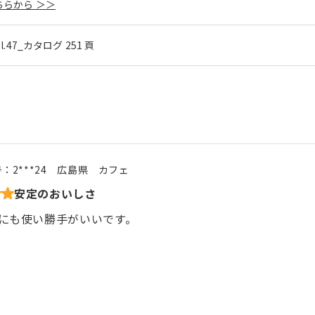
らから ＞＞
ol.47_カタログ 251 頁
号：
2***24
広島県
カフェ
安定のおいしさ
にも使い勝手がいいです。