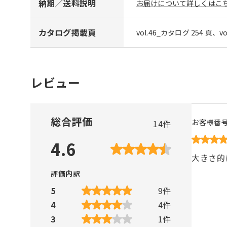
納期／送料説明
お届けについて詳しくはこち
カタログ掲載頁
vol.46_カタログ 254 頁、v
レビュー
総合評価
お客様番
14
件
4.6
大きさ的
評価内訳
5
9
件
4
4
件
3
1
件