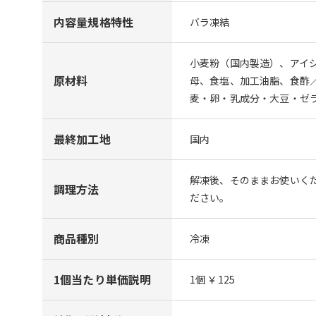
内容量規格特性
バラ凍結
小麦粉（国内製造）、アイ
原材料
母、食塩、加工油脂、食酢
麦・卵・乳成分・大豆・ゼ
最終加工地
国内
解凍後、そのままお使いくだ
調理方法
ださい。
商品種別
冷凍
1個当たり単価説明
1個 ￥125