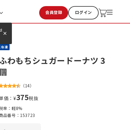
会員登録
ログイン
お気に入り
過去購入
は
冷凍
ふわもちシュガードーナツ 3
個
（
14
）
375
単価：¥
税抜
税率：軽
8
%
商品番号：
153723