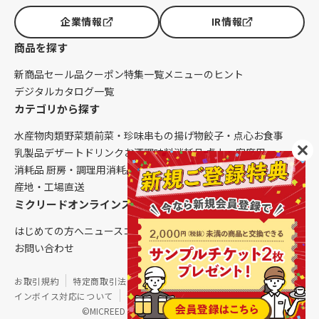
企業情報
IR情報
商品を探す
新商品
セール品
クーポン
特集一覧
メニューのヒント
デジタルカタログ一覧
カテゴリから探す
水産物
肉類
野菜類
前菜・珍味
串もの
揚げ物
餃子・点心
お食事
乳製品
デザート
ドリンク
お酒
調味料
消耗品 卓上・客席用
消耗品 厨房・調理用
消耗品 クレンリネス
生鮮品（配送便限定）
産地・工場直送
ミクリードオンラインストアについて
はじめての方へ
ニュース
コラム
ご利用ガイド
会社概要
お問い合わせ
お取引規約
特定商取引法に基づく表記
個人情報保護方針
インボイス対応について
サイトマップ
©MICREED CO.,LTD. All Rights Reserved.