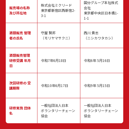
国分グループ本社株式
株式会社ミクリード
販売場の名称
会社
東京都新宿区西新宿2-
及び所在地
東京都中央区日本橋1-
3-1
1-1
酒類販売
管理
守屋 賢邦
西川 貴志
者の氏名
（モリヤマサクニ）
（ニシカワタカシ）
酒類販売管理
研修受講 年月
令和7年6月18日
令和6年 5月16日
日
次回研修の
受
令和10年6月17日
令和9年 5月15日
講期限
一般社団法人日本
一般社団法人日本
研修実施
団体
ボランタリーチェーン
ボランタリーチェーン
名
協会
協会