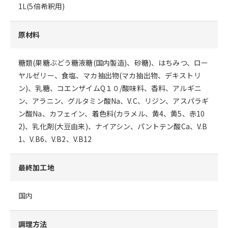
1L(5倍希釈用)
原材料
糖類(果糖ぶどう糖液糖(国内製造)、砂糖)、はちみつ、ロー
ヤルゼリー、食塩、マカ抽出物(マカ抽出物、デキストリ
ン)、乳糖、コエンザイムQ１０/酸味料、香料、アルギニ
ン、アラニン、グルタミン酸Na、V.C、リジン、アスパラギ
ン酸Na、カフェイン、着色料(カラメル、黄4、黄5、赤10
2)、乳化剤(大豆由来)、ナイアシン、パントテン酸Ca、V.B
1、V.B6、V.B2、V.B12
最終加工地
国内
調理方法