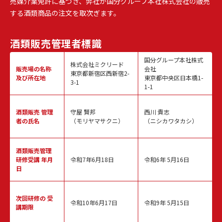
売媒介業免許に基づき、弊社が国分グループ本社株式会社の販売
する酒類商品の注文を取次ぎます。
酒類販売
管理者標識
国分グループ本社株式
株式会社ミクリード
販売場の名称
会社
東京都新宿区西新宿2-
及び所在地
東京都中央区日本橋1-
3-1
1-1
酒類販売
管理
守屋 賢邦
西川 貴志
者の氏名
（モリヤマサクニ）
（ニシカワタカシ）
酒類販売管理
研修受講 年月
令和7年6月18日
令和6年 5月16日
日
次回研修の
受
令和10年6月17日
令和9年 5月15日
講期限