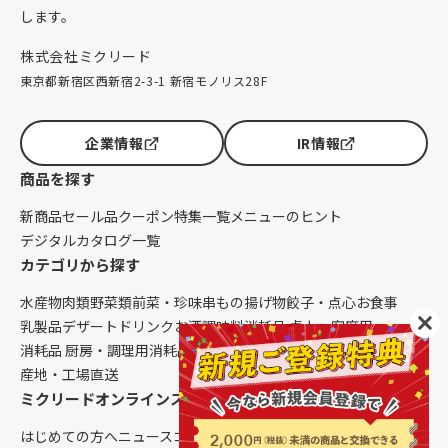
します。
株式会社ミクリード
東京都新宿区西新宿2-3-1 新宿モノリス28F
企業情報
IR情報
商品を探す
新商品
セール品
クーポン
特集一覧
メニューのヒント
デジタルカタログ一覧
カテゴリから探す
水産物
肉類
野菜類
前菜・珍味
串もの
揚げ物
餃子・点心
お食事
乳製品
デザート
ドリンク
お酒
調味料
消耗品 卓上・客席用
消耗品 厨房・調理用
消耗品 クレンリネス
生鮮品（配送便限定）
産地・工場直送
ミクリードオンラインストアについて
はじめての方へ
ニュース
コラム
ご利用ガイド
会社概要