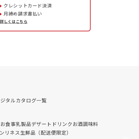
クレシットカード決済
月締め請求書払い
詳しくはこちら
デジタルカタログ一覧
心
お食事
乳製品
デザート
ドリンク
お酒
調味料
レンリネス
生鮮品（配送便限定）