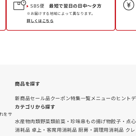
SBS便
最短で翌日の日中〜夕方
※お届けする地域によって異なります。
詳しくはこちら
商品を探す
新商品
セール品
クーポン
特集一覧
メニューのヒント
カテゴリから探す
れをサ
水産物
肉類
野菜類
前菜・珍味
串もの
揚げ物
餃子・点
消耗品 卓上・客席用
消耗品 厨房・調理用
消耗品 ク