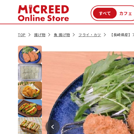
カテゴリから探す
新商品
セール品
クーポン
特集一覧
TOP
揚げ物
魚 揚げ物
フライ・カツ
【長崎県産】ア