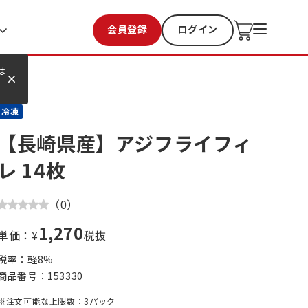
会員登録
ログイン
お気に入り
過去購入
は
冷凍
【長崎県産】アジフライフィ
レ 14枚
（
0
）
1,270
単価：¥
税抜
税率：軽
8
%
商品番号：
153330
※注文可能な上限数：3パック