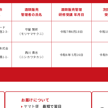
称
酒類販売
酒類販売管理
次
地
管理者の氏名
研修受講 年月日
受
ード
守屋 賢邦
2-3-
令和7年6月18日
令和1
（モリヤマサクニ）
株式会
西川 貴志
令和6年 5月16日
令和9
1-1-
（ニシカワタカシ）
お届けについて
ヤマト便
最短で翌日