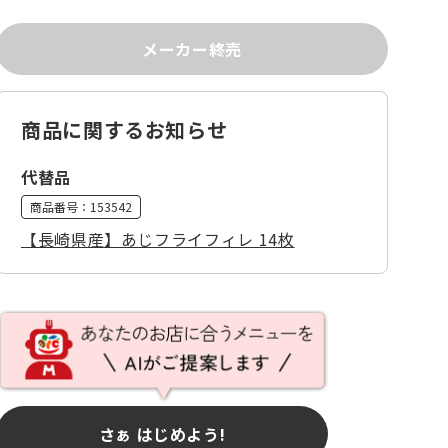
メーカー終売
商品に関するお知らせ
代替品
商品番号：
153542
【長崎県産】あじフライフィレ 14枚
さぁ はじめよう!