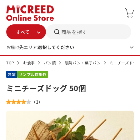
商品を探す
お届け先エリア:
選択してください
TOP
お食事
パン類
惣菜パン・菓子パン
ミニチーズドッグ
冷凍
サンプル対象外
ミニチーズドッグ 50個
（
1
）