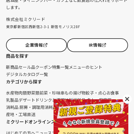
します。
株式会社ミクリード
東京都新宿区西新宿2-3-1 新宿モノリス28F
企業情報
IR情報
商品を探す
新商品
セール品
クーポン
特集一覧
メニューのヒント
デジタルカタログ一覧
カテゴリから探す
水産物
肉類
野菜類
前菜・珍味
串もの
揚げ物
餃子・点心
お食事
乳製品
デザート
ドリンク
お酒
調味料
消耗品 卓上・客席用
消耗品 厨房・調理用
消耗品 クレンリネス
生鮮品（配送便限定）
産地・工場直送
ミクリードオンラインストアについて
はじめての方へ
ニュース
コラム
ご利用ガイド
会社概要