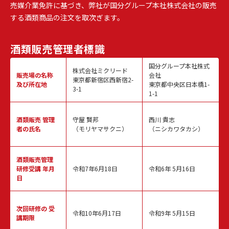
売媒介業免許に基づき、弊社が国分グループ本社株式会社の販売
する酒類商品の注文を取次ぎます。
酒類販売
管理者標識
国分グループ本社株式
株式会社ミクリード
販売場の名称
会社
東京都新宿区西新宿2-
及び所在地
東京都中央区日本橋1-
3-1
1-1
酒類販売
管理
守屋 賢邦
西川 貴志
者の氏名
（モリヤマサクニ）
（ニシカワタカシ）
酒類販売管理
研修受講 年月
令和7年6月18日
令和6年 5月16日
日
次回研修の
受
令和10年6月17日
令和9年 5月15日
講期限