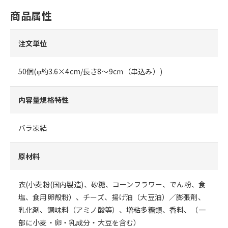
商品属性
注文単位
50個(φ約3.6×4cm/長さ8～9cｍ（串込み）)
内容量規格特性
バラ凍結
原材料
衣(小麦粉(国内製造)、砂糖、コーンフラワー、でん粉、食
塩、食用卵殻粉）、チーズ、揚げ油（大豆油）／膨張剤、
乳化剤、調味料（アミノ酸等）、増粘多糖類、香料、（一
部に小麦・卵・乳成分・大豆を含む）