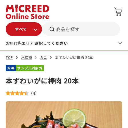
商品を探す
お届け先エリア:
選択してください
TOP
水産物
カニ
本ずわいがに棒肉 20本
冷凍
サンプル対象外
本ずわいがに棒肉 20本
（
4
）