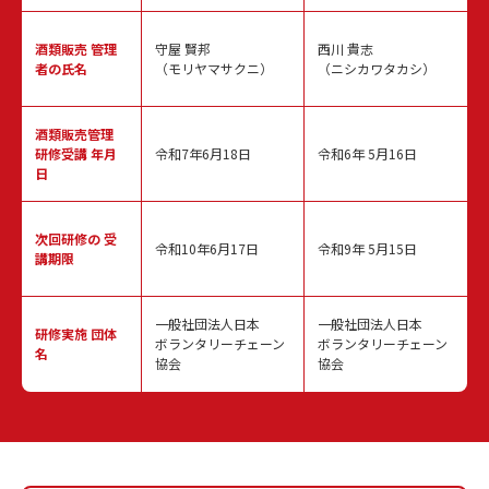
酒類販売
管理
守屋 賢邦
西川 貴志
者の氏名
（モリヤマサクニ）
（ニシカワタカシ）
酒類販売管理
研修受講 年月
令和7年6月18日
令和6年 5月16日
日
次回研修の
受
令和10年6月17日
令和9年 5月15日
講期限
一般社団法人日本
一般社団法人日本
研修実施
団体
ボランタリーチェーン
ボランタリーチェーン
名
協会
協会