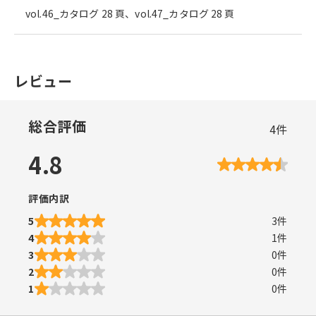
vol.46_カタログ 28 頁、vol.47_カタログ 28 頁
レビュー
総合評価
4
件
4.8
評価内訳
5
3
件
4
1
件
3
0
件
2
0
件
1
0
件