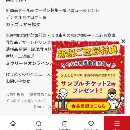
新商品
セール品
クーポン
特集一覧
メニューのヒント
デジタルカタログ一覧
カテゴリから探す
水産物
肉類
野菜類
前菜・珍味
串もの
揚げ物
餃子・点心
お食事
乳製品
デザート
ドリンク
お酒
調味料
消耗品 卓上・客席用
消耗品 厨房・調理用
消耗品 クレンリネス
生鮮品（配送便限定）
産地・工場直送
ミクリードオンラインストアについて
はじめての方へ
ニュース
コラム
ご利用ガイド
会社概要
お問い合わせ
お取引規約
特定商取引法に基づく表記
個人情報保護方針
インボイス対応について
サイトマップ
©MICREED CO.,LTD. All Rights Reserved.