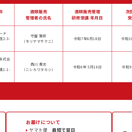
称
酒類販売
酒類販売管理
次
地
管理者の氏名
研修受講 年月日
受
ード
守屋 賢邦
2-3-
令和7年6月18日
令和1
（モリヤマサクニ）
株式会
西川 貴志
令和6年 5月16日
令和9
1-1-
（ニシカワタカシ）
お届けについて
ヤマト便
最短で翌日