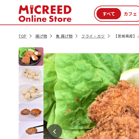
カテゴリから探す
新商品
セール品
クーポン
特集一覧
TOP
揚げ物
魚 揚げ物
フライ・カツ
【宮城県産】