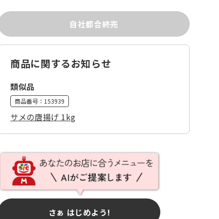
自社都合終売
商品に関するお知らせ
類似品
商品番号：
153939
サメの唐揚げ 1kg
さぁ はじめよう!