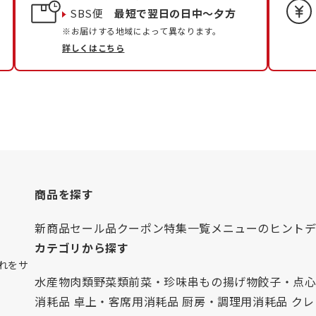
SBS便
最短で翌日の日中〜夕方
※お届けする地域によって異なります。
詳しくはこちら
商品を探す
新商品
セール品
クーポン
特集一覧
メニューのヒント
カテゴリから探す
れをサ
水産物
肉類
野菜類
前菜・珍味
串もの
揚げ物
餃子・点
消耗品 卓上・客席用
消耗品 厨房・調理用
消耗品 ク