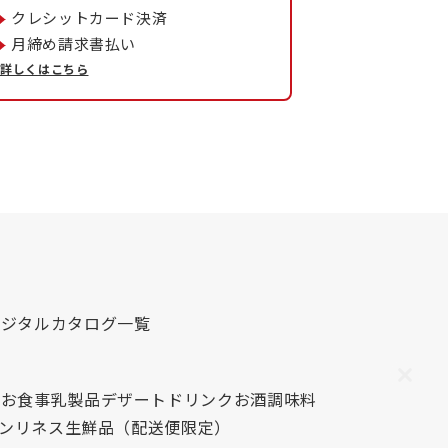
クレシットカード決済
月締め請求書払い
詳しくはこちら
デジタルカタログ一覧
心
お食事
乳製品
デザート
ドリンク
お酒
調味料
レンリネス
生鮮品（配送便限定）