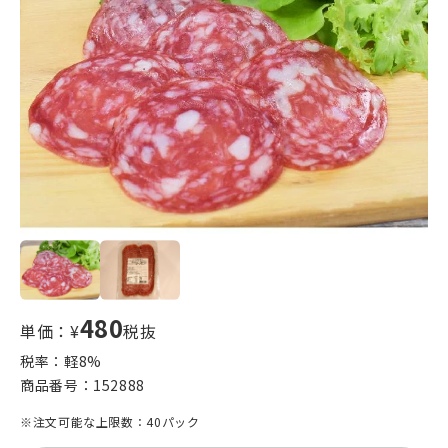
480
単価：¥
税抜
税率：軽
8
%
商品番号：
152888
※注文可能な上限数：40パック