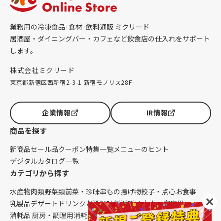
業務用の冷凍食品·食材·飲料通販 ミクリード
居酒屋・ダイニングバー・カフェなど飲食店の仕入れをサポート
します。
株式会社ミクリード
東京都新宿区西新宿2-3-1 新宿モノリス28F
企業情報
IR情報
商品を探す
新商品
セール品
クーポン
特集一覧
メニューのヒント
デジタルカタログ一覧
カテゴリから探す
水産物
肉類
野菜類
前菜・珍味
串もの
揚げ物
餃子・点心
お食事
乳製品
デザート
ドリンク
お酒
調味料
消耗品 卓上・客席用
消耗品 厨房・調理用
消耗品 クレンリネス
生鮮品（配送便限定）