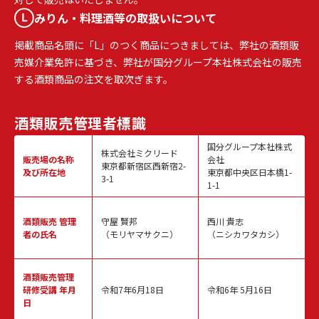
みりん・料理酒等の取扱いについて
掲載商品名頭に「L」のつく商品につきましては、弊社の酒類販
売媒介業免許に基づき、弊社が国分グループ本社株式会社の販売
する酒類商品の注文を取次ぎます。
酒類販売
管理者標識
国分グループ本社株式
株式会社ミクリード
販売場の名称
会社
東京都新宿区西新宿2-
及び所在地
東京都中央区日本橋1-
3-1
1-1
酒類販売
管理
守屋 賢邦
西川 貴志
者の氏名
（モリヤマサクニ）
（ニシカワタカシ）
酒類販売管理
研修受講 年月
令和7年6月18日
令和6年 5月16日
日