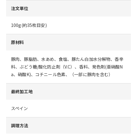
注文単位
100g(約35枚目安)
原材料
豚肉、豚脂肪、水あめ、食塩、豚たん白加水分解物、香辛
料、ぶどう糖/酸化防止剤（V.C）、香料、発色剤(亜硝酸N
a、硝酸K)、コチニール色素、（一部に豚肉を含む）
最終加工地
スペイン
調理方法