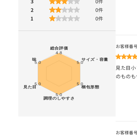
3
0
件
2
0
件
1
0
件
お客様番
見た目小
のものも
お客様番