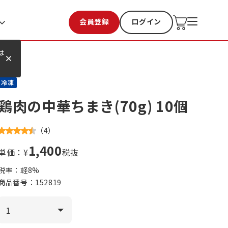
会員登録
ログイン
お気に入り
過去購入
は
冷凍
鶏肉の中華ちまき(70g) 10個
（
4
）
1,400
単価：¥
税抜
税率：軽
8
%
商品番号：
152819