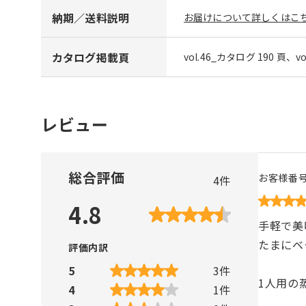
納期／送料説明
お届けについて詳しくはこち
カタログ掲載頁
vol.46_カタログ 190 頁、v
レビュー
総合評価
お客様番
4
件
4.8
手軽で美
たまにベ
評価内訳
5
3
件
1人用の
4
1
件