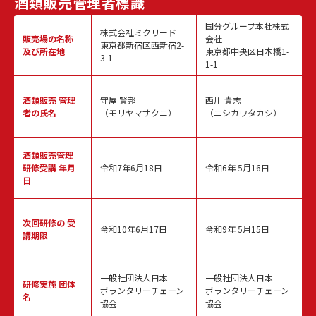
酒類販売
管理者標識
国分グループ本社株式
株式会社ミクリード
販売場の名称
会社
東京都新宿区西新宿2-
及び所在地
東京都中央区日本橋1-
3-1
1-1
酒類販売
管理
守屋 賢邦
西川 貴志
者の氏名
（モリヤマサクニ）
（ニシカワタカシ）
酒類販売管理
研修受講 年月
令和7年6月18日
令和6年 5月16日
日
次回研修の
受
令和10年6月17日
令和9年 5月15日
講期限
一般社団法人日本
一般社団法人日本
研修実施
団体
ボランタリーチェーン
ボランタリーチェーン
名
協会
協会