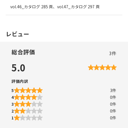
vol.46_カタログ 285 頁、vol.47_カタログ 297 頁
レビュー
総合評価
3
件
5.0
評価内訳
5
3
件
4
0
件
3
0
件
2
0
件
1
0
件