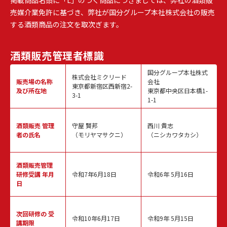
売媒介業免許に基づき、弊社が国分グループ本社株式会社の販売
する酒類商品の注文を取次ぎます。
酒類販売
管理者標識
国分グループ本社株式
株式会社ミクリード
販売場の名称
会社
東京都新宿区西新宿2-
及び所在地
東京都中央区日本橋1-
3-1
1-1
酒類販売
管理
守屋 賢邦
西川 貴志
者の氏名
（モリヤマサクニ）
（ニシカワタカシ）
酒類販売管理
研修受講 年月
令和7年6月18日
令和6年 5月16日
日
次回研修の
受
令和10年6月17日
令和9年 5月15日
講期限