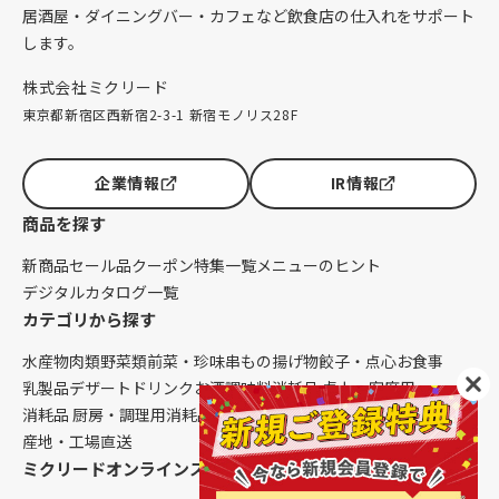
居酒屋・ダイニングバー・カフェなど飲食店の仕入れをサポート
します。
株式会社ミクリード
東京都新宿区西新宿2-3-1 新宿モノリス28F
企業情報
IR情報
商品を探す
新商品
セール品
クーポン
特集一覧
メニューのヒント
デジタルカタログ一覧
カテゴリから探す
水産物
肉類
野菜類
前菜・珍味
串もの
揚げ物
餃子・点心
お食事
乳製品
デザート
ドリンク
お酒
調味料
消耗品 卓上・客席用
消耗品 厨房・調理用
消耗品 クレンリネス
生鮮品（配送便限定）
産地・工場直送
ミクリードオンラインストアについて