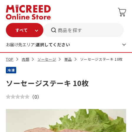
商品を探す
お届け先エリア:
選択してください
TOP
肉類
ソーセージ
単品
ソーセージステーキ 10枚
冷凍
ソーセージステーキ 10枚
（
0
）