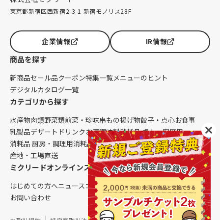
東京都新宿区西新宿2-3-1 新宿モノリス28F
企業情報
IR情報
商品を探す
新商品
セール品
クーポン
特集一覧
メニューのヒント
デジタルカタログ一覧
カテゴリから探す
水産物
肉類
野菜類
前菜・珍味
串もの
揚げ物
餃子・点心
お食事
乳製品
デザート
ドリンク
お酒
調味料
消耗品 卓上・客席用
消耗品 厨房・調理用
消耗品 クレンリネス
生鮮品（配送便限定）
産地・工場直送
ミクリードオンラインストアについて
はじめての方へ
ニュース
コラム
ご利用ガイド
会社概要
お問い合わせ