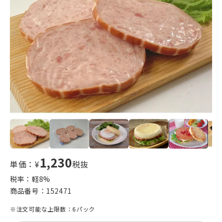
1,230
単価：¥
税抜
税率：軽
8
%
商品番号：
152471
※注文可能な上限数：6パック