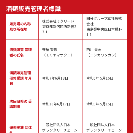
酒類販売
管理者標識
国分グループ本社株式
株式会社ミクリード
販売場の名称
会社
東京都新宿区西新宿2-
及び所在地
東京都中央区日本橋1-
3-1
1-1
酒類販売
管理
守屋 賢邦
西川 貴志
者の氏名
（モリヤマサクニ）
（ニシカワタカシ）
酒類販売管理
研修受講 年月
令和7年6月18日
令和6年 5月16日
日
次回研修の
受
令和10年6月17日
令和9年 5月15日
講期限
一般社団法人日本
一般社団法人日本
研修実施
団体
ボランタリーチェーン
ボランタリーチェーン
名