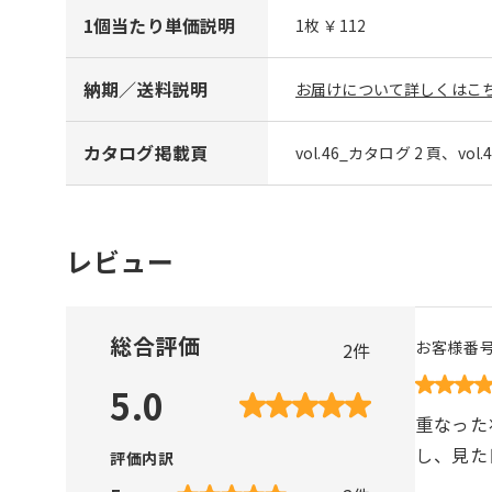
1個当たり単価説明
1枚 ￥112
納期／送料説明
お届けについて詳しくはこち
カタログ掲載頁
vol.46_カタログ 2 頁、vol
レビュー
総合評価
お客様番
2
件
5.0
重なった
し、見た
評価内訳