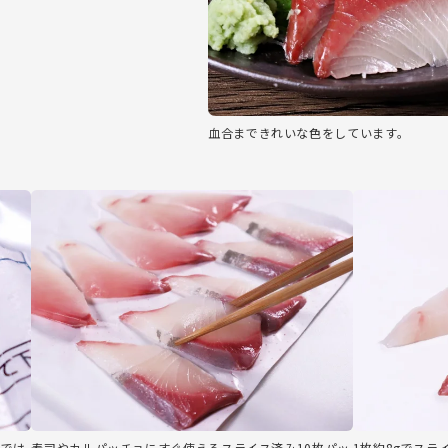
血合まできれいな色をしています。
）では
寿司やカルパッチョにすぐ使えるスライス済み10枚パッ
1枚約8gでス