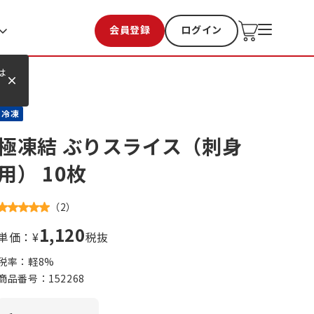
会員登録
ログイン
お気に入り
過去購入
は
冷凍
極凍結 ぶりスライス（刺身
用） 10枚
（
2
）
1,120
単価：¥
税抜
税率：軽
8
%
商品番号：
152268