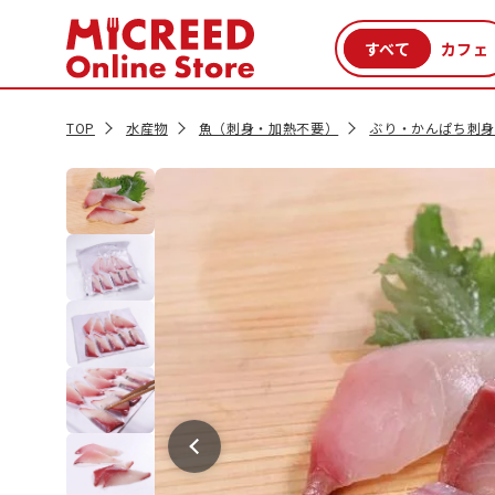
カテゴリから探す
新商品
セール品
クーポン
特集一覧
TOP
水産物
魚（刺身・加熱不要）
ぶり・かんぱち刺