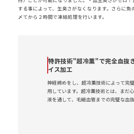
持）ことが可能になりました。・血生臭さがゼロ！
する事によって、生臭さがなくなります。さらに魚
〆てから２時間で凍結処理を行います。
特許技術"超冷薫"で完全血抜
イス加工
神経締めをし、超冷薫技術によって完
用しています。超冷薫技術とは、まだ
液を通して、毛細血管までの完璧な血