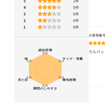
5
2
件
4
0
件
3
0
件
2
0
件
1
0
件
お客様番
カルパッ