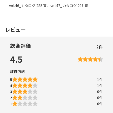
vol.46_カタログ 285 頁、vol.47_カタログ 297 頁
レビュー
総合評価
2
件
4.5
評価内訳
5
1
件
4
1
件
3
0
件
2
0
件
1
0
件