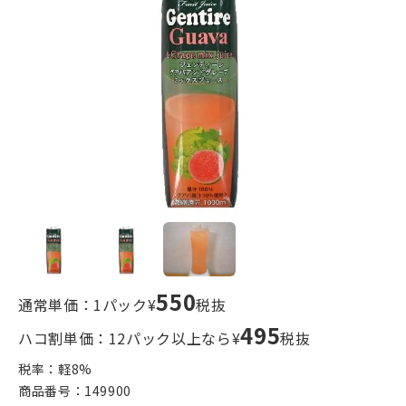
550
通常単価：1パック¥
税抜
495
ハコ割単価：12パック以上なら¥
税抜
税率：軽
8
%
商品番号：
149900