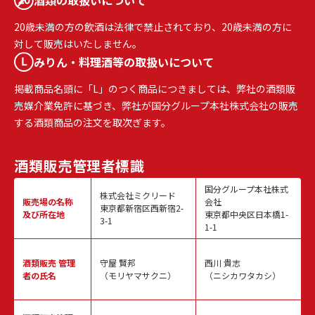
20歳未満の方の飲酒は法律で禁止されており、20歳未満の方に
対して販売はいたしません。
みりん・料理酒等の取扱いについて
掲載商品名頭に「L」のつく商品につきましては、弊社の酒類販
売媒介業免許に基づき、弊社が国分グループ本社株式会社の販売
する酒類商品の注文を取次ぎます。
酒類販売
管理者標識
国分グループ本社株式
株式会社ミクリード
販売場の名称
会社
東京都新宿区西新宿2-
及び所在地
東京都中央区日本橋1-
3-1
1-1
酒類販売
管理
守屋 賢邦
西川 貴志
者の氏名
（モリヤマサクニ）
（ニシカワタカシ）