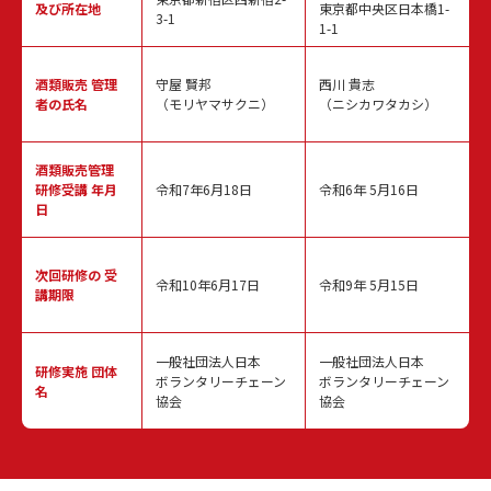
及び所在地
東京都中央区日本橋1-
3-1
1-1
酒類販売
管理
守屋 賢邦
西川 貴志
者の氏名
（モリヤマサクニ）
（ニシカワタカシ）
酒類販売管理
研修受講 年月
令和7年6月18日
令和6年 5月16日
日
次回研修の
受
令和10年6月17日
令和9年 5月15日
講期限
一般社団法人日本
一般社団法人日本
研修実施
団体
ボランタリーチェーン
ボランタリーチェーン
名
協会
協会