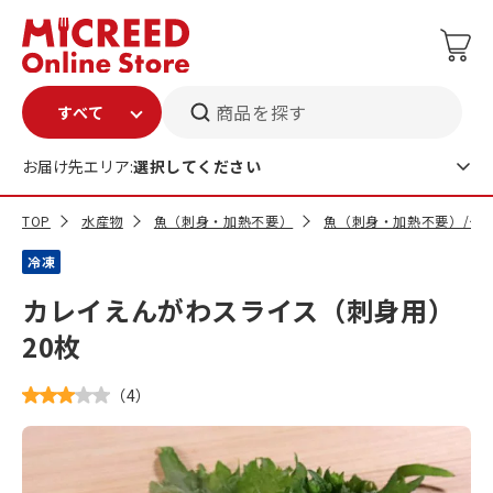
商品を探す
お届け先エリア:
選択してください
TOP
水産物
魚（刺身・加熱不要）
魚（刺身・加熱不要）/そ
冷凍
カレイえんがわスライス（刺身用）
20枚
（
4
）