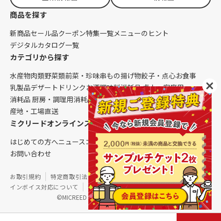
商品を探す
新商品
セール品
クーポン
特集一覧
メニューのヒント
デジタルカタログ一覧
カテゴリから探す
水産物
肉類
野菜類
前菜・珍味
串もの
揚げ物
餃子・点心
お食事
乳製品
デザート
ドリンク
お酒
調味料
消耗品 卓上・客席用
消耗品 厨房・調理用
消耗品 クレンリネス
生鮮品（配送便限定）
産地・工場直送
ミクリードオンラインストアについて
はじめての方へ
ニュース
コラム
ご利用ガイド
会社概要
お問い合わせ
お取引規約
特定商取引法に基づく表記
個人情報保護方針
インボイス対応について
サイトマップ
©MICREED CO.,LTD. All Rights Reserved.