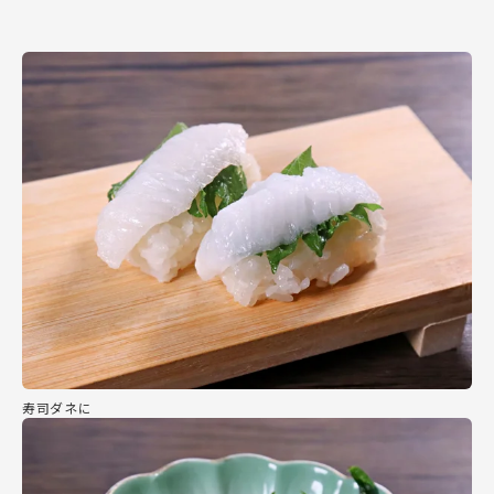
寿司ダネに