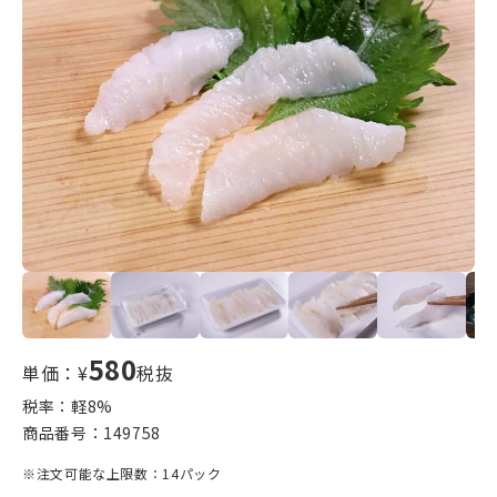
580
単価：¥
税抜
税率：軽
8
%
商品番号：
149758
※注文可能な上限数：14パック