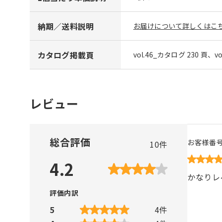
納期／送料説明
お届けについて詳しくはこち
カタログ掲載頁
vol.46_カタログ 230 頁、v
レビュー
総合評価
お客様番
10
件
4.2
かなりレ
評価内訳
5
4
件