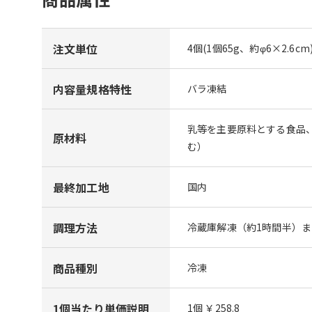
注文単位
4個(1個65g、約φ6×2.6cm
内容量規格特性
バラ凍結
乳等を主要原料とする食品
原材料
む）
最終加工地
国内
調理方法
冷蔵庫解凍（約1時間半）ま
商品種別
冷凍
1個当たり単価説明
1個 ￥258.8