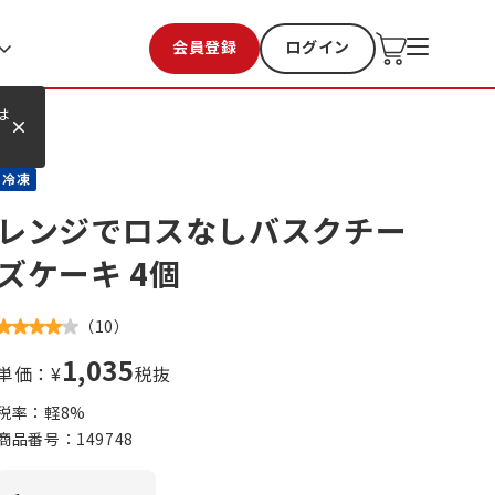
会員登録
ログイン
お気に入り
過去購入
は
冷凍
レンジでロスなしバスクチー
ズケーキ 4個
（
10
）
1,035
単価：¥
税抜
税率：軽
8
%
商品番号：
149748