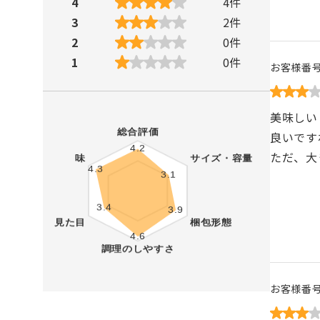
4
4
件
3
2
件
2
0
件
1
0
件
お客様番
美味しい
良いです
ただ、大
お客様番