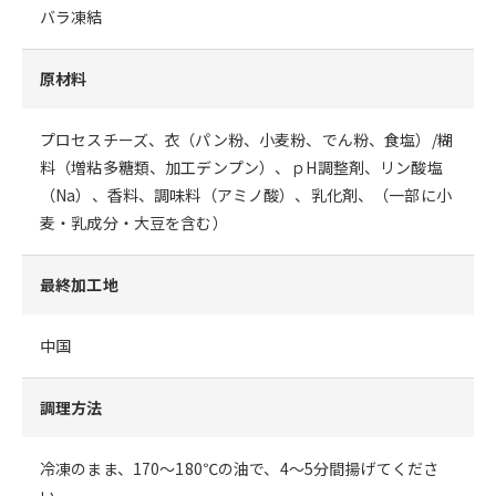
バラ凍結
原材料
プロセスチーズ、衣（パン粉、小麦粉、でん粉、食塩）/糊
料（増粘多糖類、加工デンプン）、ｐH調整剤、リン酸塩
（Na）、香料、調味料（アミノ酸）、乳化剤、（一部に小
麦・乳成分・大豆を含む）
最終加工地
中国
調理方法
冷凍のまま、170～180℃の油で、4～5分間揚げてくださ