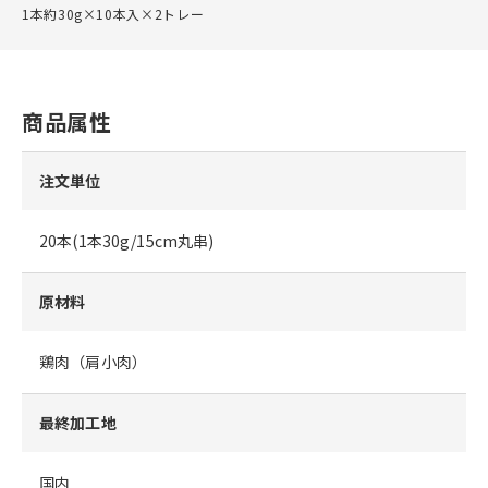
1本約30g×10本入×2トレー
商品属性
注文単位
20本(1本30g/15cm丸串)
原材料
鶏肉（肩小肉）
最終加工地
国内