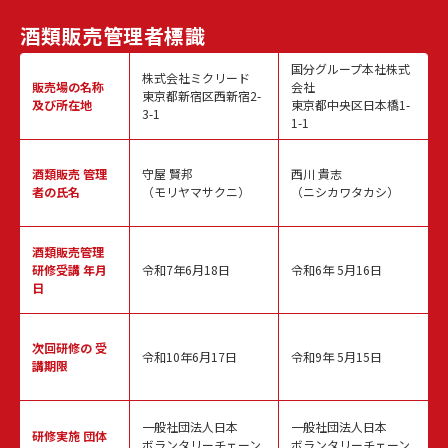
酒類販売
管理者標識
国分グループ本社株式
株式会社ミクリード
販売場の名称
会社
東京都新宿区西新宿2-
及び所在地
東京都中央区日本橋1-
3-1
1-1
酒類販売
管理
守屋 賢邦
西川 貴志
者の氏名
（モリヤマサクニ）
（ニシカワタカシ）
酒類販売管理
研修受講 年月
令和7年6月18日
令和6年 5月16日
日
次回研修の
受
令和10年6月17日
令和9年 5月15日
講期限
一般社団法人日本
一般社団法人日本
研修実施
団体
ボランタリーチェーン
ボランタリーチェーン