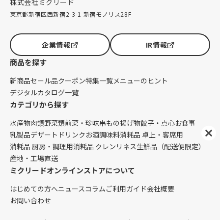
株式会社ミクリード
東京都新宿区西新宿2-3-1 新宿モノリス28F
企業情報
IR情報
商品を探す
新商品
セール品
クーポン
特集一覧
メニューのヒント
デジタルカタログ一覧
カテゴリから探す
水産物
肉類
野菜類
前菜・珍味
串もの
揚げ物
餃子・点心
お食事
乳製品
デザート
ドリンク
お酒
調味料
消耗品 卓上・客席用
消耗品 厨房・調理用
消耗品 クレンリネス
生鮮品（配送便限定）
産地・工場直送
ミクリードオンラインストアについて
はじめての方へ
ニュース
コラム
ご利用ガイド
会社概要
お問い合わせ