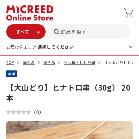
商品を探す
お届け先エリア:
選択してください
TOP
串もの
焼き鳥
もも串・せせり串
【大山どり】ヒナトロ
冷凍
【大山どり】ヒナトロ串（30g） 20
本
（
0
）