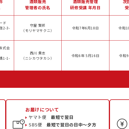
称
酒類販売
酒類販売管理
次
地
管理者の氏名
研修受講 年月日
受
ード
守屋 賢邦
2-3-
令和7年6月18日
令和1
（モリヤマサクニ）
株式会
西川 貴志
令和6年 5月16日
令和9
1-1-
（ニシカワタカシ）
お届けについて
ヤマト便
最短で翌日
SBS便
最短で翌日の日中〜夕方