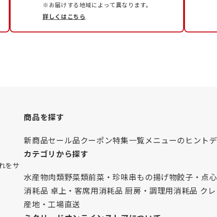
※お届けする地域によって異なります。
詳しくはこちら
商品を探す
新商品
セール品
クーポン
特集一覧
メニューのヒント
カテゴリから探す
れをサ
水産物
肉類
野菜類
前菜・珍味
串もの
揚げ物
餃子・点
消耗品 卓上・客席用
消耗品 厨房・調理用
消耗品 ク
産地・工場直送