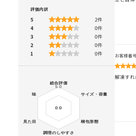
評価内訳
5
2
件
4
0
件
3
0
件
2
0
件
1
0
件
お客様番
解凍すれ