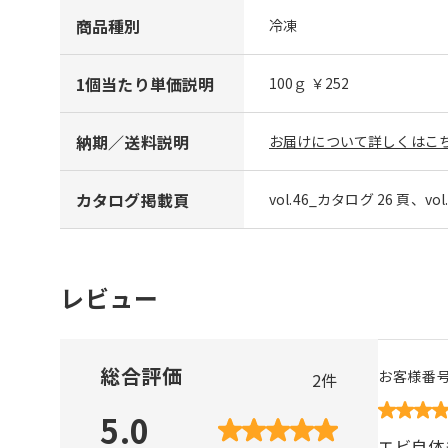
商品種別
冷凍
1個当たり単価説明
100ｇ ￥252
納期／送料説明
お届けについて詳しくはこち
カタログ掲載頁
vol.46_カタログ 26 頁、vo
レビュー
総合評価
お客様番
2
件
5.0
エビ自体