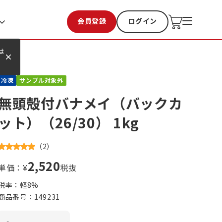
会員登録
ログイン
お気に入り
過去購入
は
冷凍
サンプル対象外
無頭殻付バナメイ（バックカ
ット）（26/30） 1kg
（
2
）
2,520
単価：¥
税抜
税率：軽
8
%
商品番号：
149231