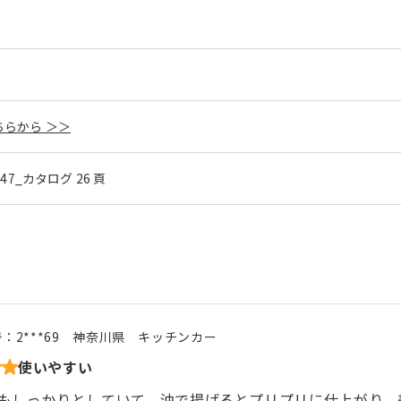
らから ＞＞
l.47_カタログ 26 頁
号：
2***69
神奈川県
キッチンカー
使いやすい
もしっかりとしていて、油で揚げるとプリプリに仕上がり、