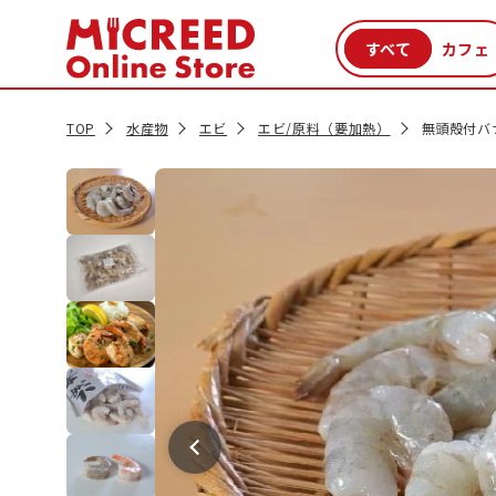
カテゴリから探す
新商品
セール品
クーポン
特集一覧
TOP
水産物
エビ
エビ/原料（要加熱）
無頭殻付バナ