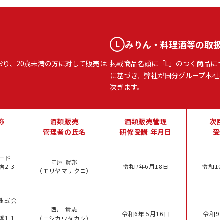
みりん・料理酒等の取
おり、20歳未満の方に対して販売は
掲載商品名頭に「L」のつく商品に
に基づき、弊社が国分グループ本社
次ぎます。
称
酒類販売
酒類販売管理
次
地
管理者の氏名
研修受講 年月日
受
ード
守屋 賢邦
2-3-
令和7年6月18日
令和1
（モリヤマサクニ）
株式会
西川 貴志
令和6年 5月16日
令和9
1-1-
（ニシカワタカシ）