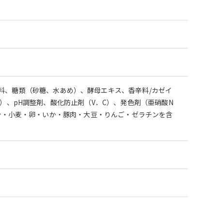
料、糖類（砂糖、水あめ）、酵母エキス、香辛料/カゼイ
）、pH調整剤、酸化防止剤（V．C）、発色剤（亜硝酸N
成分・小麦・卵・いか・豚肉・大豆・りんご・ゼラチンを含