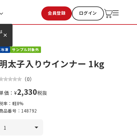
会員登録
ログイン
お気に入り
過去購入
は
冷凍
サンプル対象外
明太子入りウインナー 1kg
（
0
）
2,330
単価：¥
税抜
税率：軽
8
%
商品番号：
148792