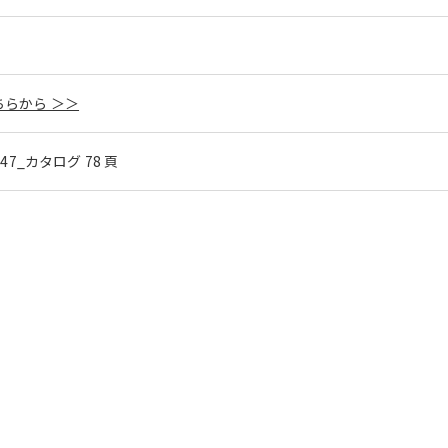
らから ＞＞
l.47_カタログ 78 頁