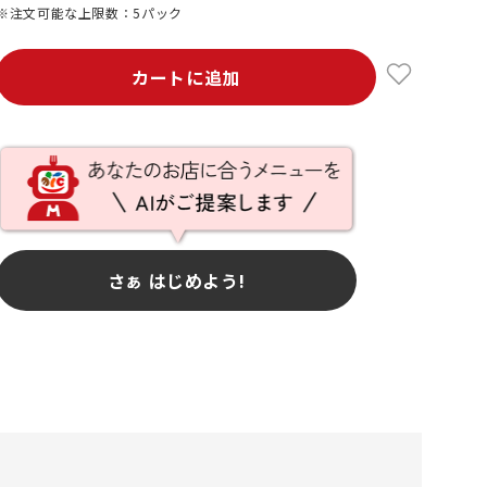
※注文可能な上限数：5パック
カートに追加
さぁ はじめよう!