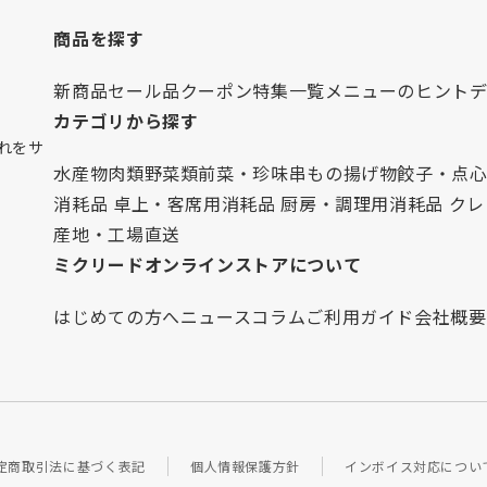
商品を探す
新商品
セール品
クーポン
特集一覧
メニューのヒント
カテゴリから探す
れをサ
水産物
肉類
野菜類
前菜・珍味
串もの
揚げ物
餃子・点
消耗品 卓上・客席用
消耗品 厨房・調理用
消耗品 ク
産地・工場直送
ミクリードオンラインストアについて
はじめての方へ
ニュース
コラム
ご利用ガイド
会社概要
定商取引法に基づく表記
個人情報保護方針
インボイス対応につい