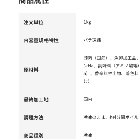
注文単位
1kg
内容量規格特性
バラ凍結
豚肉（国産）、魚卵加工品
ンNa、調味料（アミノ酸等
原材料
a）、香辛料抽出物、着色料
む）
最終加工地
国内
調理方法
冷凍のまま、約4分間ボイ
商品種別
冷凍