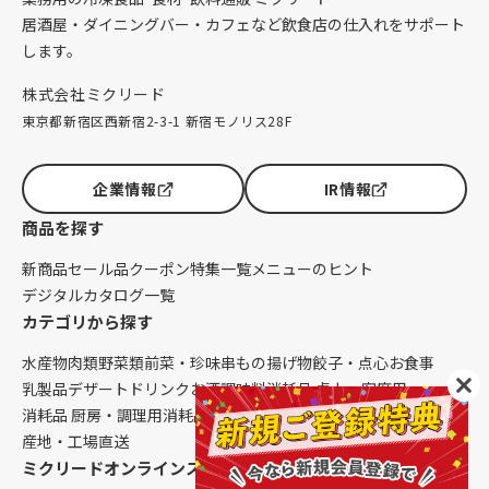
居酒屋・ダイニングバー・カフェなど飲食店の仕入れをサポート
します。
株式会社ミクリード
東京都新宿区西新宿2-3-1 新宿モノリス28F
企業情報
IR情報
商品を探す
新商品
セール品
クーポン
特集一覧
メニューのヒント
デジタルカタログ一覧
カテゴリから探す
水産物
肉類
野菜類
前菜・珍味
串もの
揚げ物
餃子・点心
お食事
乳製品
デザート
ドリンク
お酒
調味料
消耗品 卓上・客席用
消耗品 厨房・調理用
消耗品 クレンリネス
生鮮品（配送便限定）
産地・工場直送
ミクリードオンラインストアについて