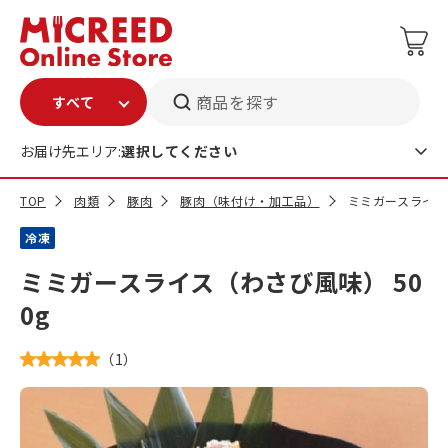
商品を探す
お届け先エリア:
選択してください
TOP
肉類
豚肉
豚肉（味付け・加工品）
ミミガースライス（
冷凍
ミミガースライス（わさび風味） 50
0g
（
1
）