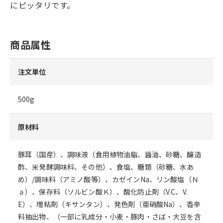
にピッタリです。
商品属性
注文単位
500g
原材料
豚耳（国産）、調味液（食用植物油脂、醤油、砂糖、醸造
酢、米発酵調味料、その他）、食塩、糖類（砂糖、水あ
め）/調味料（アミノ酸等）、カゼインNa、リン酸塩（Ｎ
ａ）、保存料（ソルビン酸Ｋ）、酸化防止剤（V.C、V.
E）、増粘剤（キサンタン）、発色剤（亜硝酸Na）、香辛
料抽出物、（一部に乳成分・小麦・豚肉・さば・大豆を含