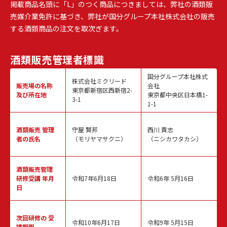
掲載商品名頭に「L」のつく商品につきましては、弊社の酒類販
売媒介業免許に基づき、弊社が国分グループ本社株式会社の販売
する酒類商品の注文を取次ぎます。
酒類販売
管理者標識
国分グループ本社株式
株式会社ミクリード
販売場の名称
会社
東京都新宿区西新宿2-
及び所在地
東京都中央区日本橋1-
3-1
1-1
酒類販売
管理
守屋 賢邦
西川 貴志
者の氏名
（モリヤマサクニ）
（ニシカワタカシ）
酒類販売管理
研修受講 年月
令和7年6月18日
令和6年 5月16日
日
次回研修の
受
令和10年6月17日
令和9年 5月15日
講期限