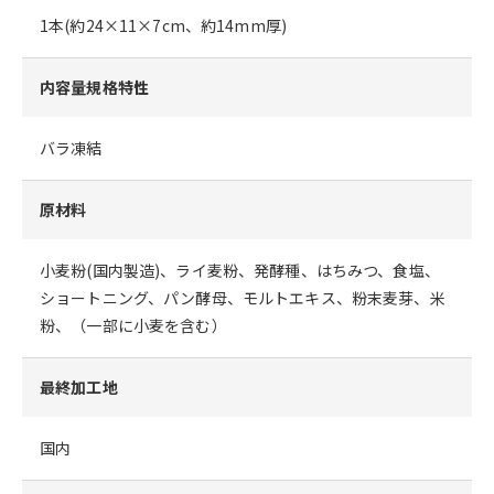
1本(約24×11×7cm、約14mm厚)
内容量規格特性
バラ凍結
原材料
小麦粉(国内製造)、ライ麦粉、発酵種、はちみつ、食塩、
ショートニング、パン酵母、モルトエキス、粉末麦芽、米
粉、（一部に小麦を含む）
最終加工地
国内