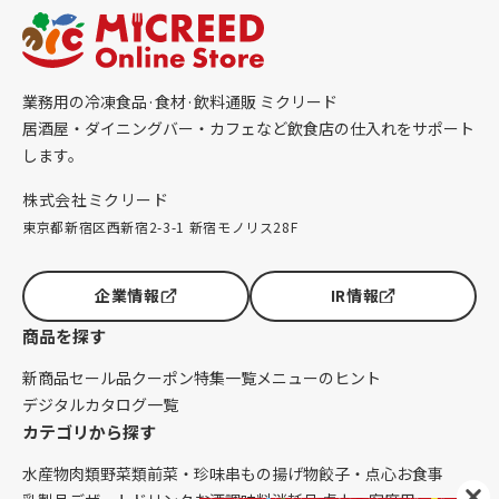
業務用の冷凍食品·食材·飲料通販 ミクリード
居酒屋・ダイニングバー・カフェなど飲食店の仕入れをサポート
します。
株式会社ミクリード
東京都新宿区西新宿2-3-1 新宿モノリス28F
企業情報
IR情報
商品を探す
新商品
セール品
クーポン
特集一覧
メニューのヒント
デジタルカタログ一覧
カテゴリから探す
水産物
肉類
野菜類
前菜・珍味
串もの
揚げ物
餃子・点心
お食事