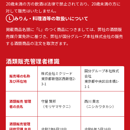
20歳未満の方の飲酒は法律で禁止されており、20歳未満の方に
対して販売はいたしません。
みりん・料理酒等の取扱いについて
掲載商品名頭に「L」のつく商品につきましては、弊社の酒類販
売媒介業免許に基づき、弊社が国分グループ本社株式会社の販売
する酒類商品の注文を取次ぎます。
酒類販売
管理者標識
国分グループ本社株式
株式会社ミクリード
販売場の名称
会社
東京都新宿区西新宿2-
及び所在地
東京都中央区日本橋1-
3-1
1-1
酒類販売
管理
守屋 賢邦
西川 貴志
者の氏名
（モリヤマサクニ）
（ニシカワタカシ）
酒類販売管理
研修受講 年月
令和7年6月18日
令和6年 5月16日