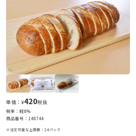
420
単価：¥
税抜
税率：軽
8
%
商品番号：
148744
※注文可能な上限数：24パック